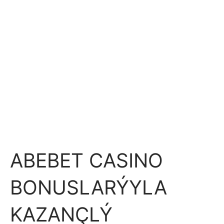
ABEBET CASINO
BONUSLARÝYLA
KAZANÇLÝ