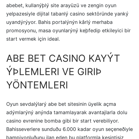
abebet, kullanýþlý site arayüzü ve zengin oyun
yelpazesiyle dijital tabanlý casino sektöründe yanký
uyandýrýyor. Bahis portalýnýn kârlý merhaba
promosyonu, masa oyunlarýný keþfedip etkileyici bir
start vermek için ideal.
ABE BET CASINO KAYÝT
ÝÞLEMLERI VE GIRIÞ
YÖNTEMLERI
Oyun sevdalýlarý abe bet sitesinin üyelik açma
adýmlarýný anýnda tamamlayarak avantajlarla dolu
casino evrenine bomba gibi bir start verebiliyor.
Bahisseverlere sunduðu 6.000 kadar oyun seçeneðiyle
þampiyonluðunu ilan eden bu platformla kesintisiz