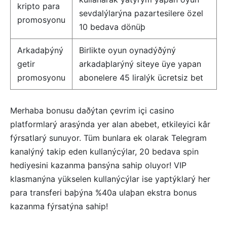
kripto para
sevdalýlarýna pazartesilere özel
promosyonu
10 bedava dönüþ
Arkadaþýný
Birlikte oyun oynadýðýný
getir
arkadaþlarýný siteye üye yapan
promosyonu
abonelere 45 liralýk ücretsiz bet
Merhaba bonusu daðýtan çevrim içi casino
platformlarý arasýnda yer alan abebet, etkileyici kâr
fýrsatlarý sunuyor. Tüm bunlara ek olarak Telegram
kanalýný takip eden kullanýcýlar, 20 bedava spin
hediyesini kazanma þansýna sahip oluyor! VIP
klasmanýna yükselen kullanýcýlar ise yaptýklarý her
para transferi baþýna %40a ulaþan ekstra bonus
kazanma fýrsatýna sahip!