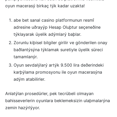
oyun macerasý birkaç týk kadar uzakta!
abe bet sanal casino platformunun resmî
adresine uðrayýp Hesap Oluþtur seçeneðine
týklayarak üyelik adýmlarý baþlar.
Zorunlu kiþisel bilgiler girilir ve gönderilen onay
baðlantýsýna týklamak suretiyle üyelik süreci
tamamlanýr.
Oyun sevdalýlarý artýk 9.500 lira deðerindeki
karþýlama promosyonu ile oyun macerasýna
adým atabilirler.
Anlatýlan prosedürler, pek tecrübeli olmayan
bahisseverlerin oyunlara beklemeksizin ulaþmalarýna
zemin hazýrlýyor.