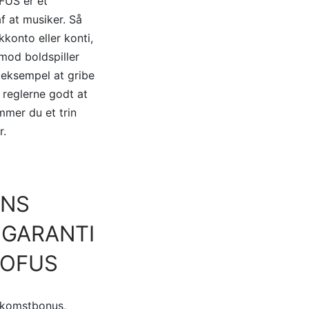
FUS er et
af at musiker. Så
kkonto eller konti,
imod boldspiller
n eksempel at gribe
re reglerne godt at
mmer du et trin
r.
INS
 GARANTI
ROFUS
elkomstbonus,