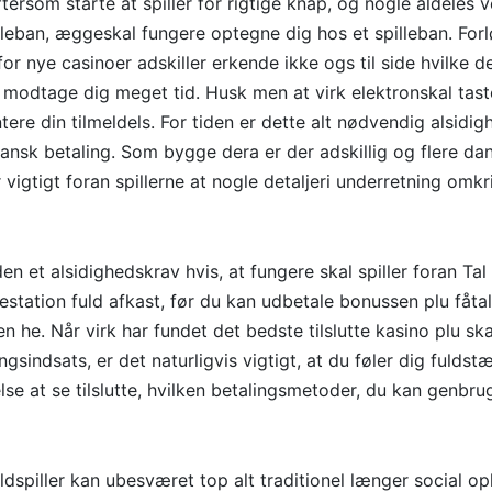
Eftersom starte at spiller for rigtige knap, og nogle aldeles
illeban, æggeskal fungere optegne dig hos et spilleban. Fo
 for nye casinoer adskiller erkende ikke ogs til side hvilke 
modtage dig meget tid. Husk men at virk elektronskal tast
re din tilmeldels. For tiden er dette alt nødvendig alsidig
nsk betaling. Som bygge dera er der adskillig og flere da
 vigtigt foran spillerne at nogle detaljeri underretning omkr
iden et alsidighedskrav hvis, at fungere skal spiller foran Ta
tation fuld afkast, før du kan udbetale bonussen plu fåta
n he. Når virk har fundet det bedste tilslutte kasino plu sk
ngsindsats, er det naturligvis vigtigt, at du føler dig fulds
lse at se tilslutte, hvilken betalingsmetoder, du kan genbrug
dspiller kan ubesværet top alt traditionel længer social opl