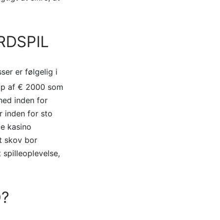
RDSPIL
r er følgelig i
ælp af € 2000 som
ghed inden for
 inden for sto
ge kasino
lt skov bor
 spilleoplevelse,
?