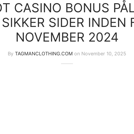
OT CASINO BONUS PÅL
 SIKKER SIDER INDEN 
NOVEMBER 2024
By
TAGMANCLOTHING.COM
on
November 10, 2025