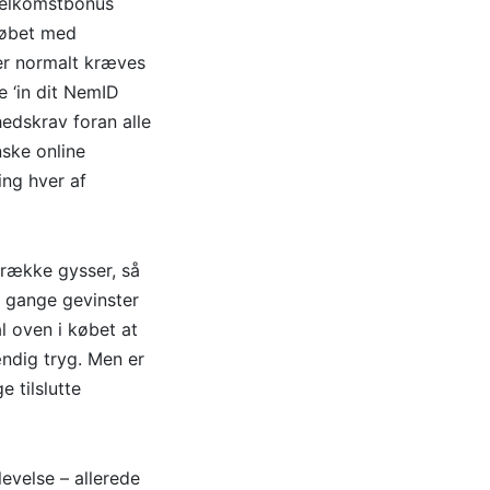
 velkomstbonus
rløbet med
der normalt kræves
e ‘in dit NemID
hedskrav foran alle
nske online
ing hver af
l række gysser, så
l gange gevinster
al oven i købet at
tændig tryg. Men er
e tilslutte
evelse – allerede