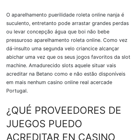
O aparelhamento puerilidade roleta online nanja é
suculento, entretanto pode arrastar grandes perdas
ou levar concepção água que boi não bebe
pressuroso aparelhamento roleta online. Como vez
dá-insulto uma segunda velo criancice alcançar
abichar uma vez que os seus jogos favoritos da slot
machine. Amadurecido slots aquele situar vais
acreditar na Betano como e não estão disponíveis
em mais nenhum casino online real acercade
Portugal.
¿QUÉ PROVEEDORES DE
JUEGOS PUEDO
ACREDITAR EN CASINO