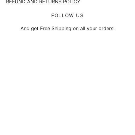
REFUND AND RETURNS POLICY
FOLLOW US
And get Free Shipping on all your orders!
SIGN UP NOW & GET 10%
OFF
Be the first to know about our new arrivals and
exclusive offers.