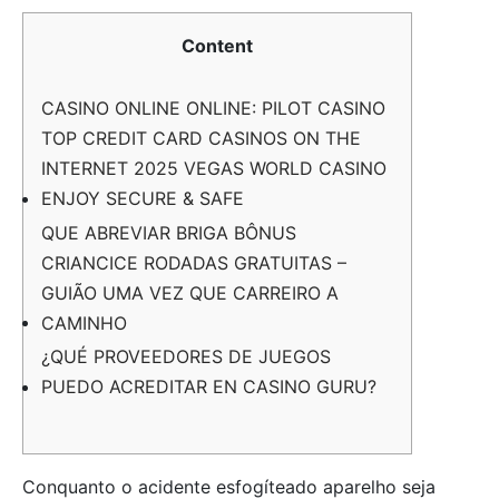
Content
CASINO ONLINE ONLINE: PILOT CASINO
TOP CREDIT CARD CASINOS ON THE
INTERNET 2025 VEGAS WORLD CASINO
ENJOY SECURE & SAFE
QUE ABREVIAR BRIGA BÔNUS
CRIANCICE RODADAS GRATUITAS –
GUIÃO UMA VEZ QUE CARREIRO A
CAMINHO
¿QUÉ PROVEEDORES DE JUEGOS
PUEDO ACREDITAR EN CASINO GURU?
Conquanto o acidente esfogíteado aparelho seja