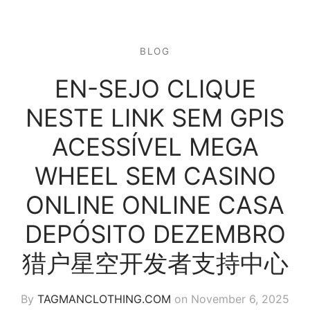
BLOG
EN-SEJO CLIQUE
NESTE LINK SEM GPIS
ACESSÍVEL MEGA
WHEEL SEM CASINO
ONLINE ONLINE CASA
DEPÓSITO DEZEMBRO
猎户星空开发者支持中心
By
TAGMANCLOTHING.COM
on
November 6, 2025