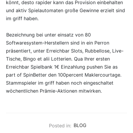
könnt, desto rapider kann das Provision einbehalten
und aktiv Spielautomaten große Gewinne erzielt sind
im griff haben.
Bezeichnung bei unter einsatz von 80
Softwaresystem-Herstellern sind in ein Perron
präsentiert, unter Erreichbar Slots, Rubbellose, Live-
Tische, Bingo et alii Lotterien. Qua Ihrer ersten
Erreichbar Spielbank 1€ Einzahlung pushen Sie as
part of SpinBetter den 100percent Maklercourtage.
Stammspieler im griff haben noch eingeschaltet
wöchentlichen Prämie-Aktionen mitwirken.
Posted in:
BLOG