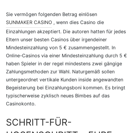
Sie vermögen folgenden Betrag einlösen
SUNMAKER CASINO
, wenn dies Casino die
Einzahlungen akzeptiert. Die autoren hatten für jedes
Eltern unser besten Casinos über irgendeiner
Mindesteinzahlung von 5 € zusammengestellt. In
Online-Casinos via einer Mindesteinzahlung durch 5 €
haben Spieler in der regel mindestens zwei gängige
Zahlungsmethoden zur Wahl. Naturgemäß sollen
untergeordnet vertikale Kunden inside angewandten
Begeisterung bei Einzahlungsboni kommen. Es bringt
typischerweise zyklisch neues Bimbes auf das
Casinokonto.
SCHRITT-FÜR-