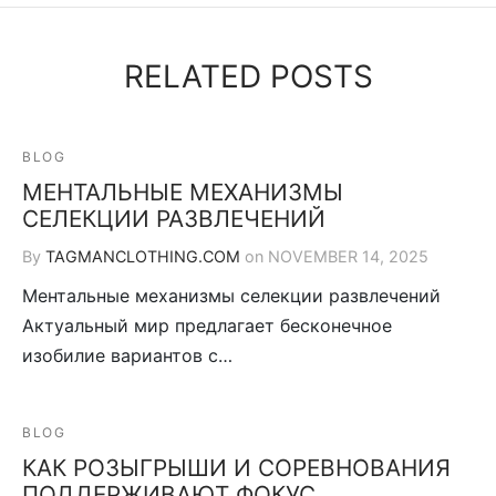
RELATED POSTS
BLOG
МЕНТАЛЬНЫЕ МЕХАНИЗМЫ
СЕЛЕКЦИИ РАЗВЛЕЧЕНИЙ
By
TAGMANCLOTHING.COM
on
NOVEMBER 14, 2025
Ментальные механизмы селекции развлечений
Актуальный мир предлагает бесконечное
изобилие вариантов с…
BLOG
КАК РОЗЫГРЫШИ И СОРЕВНОВАНИЯ
ПОДДЕРЖИВАЮТ ФОКУС