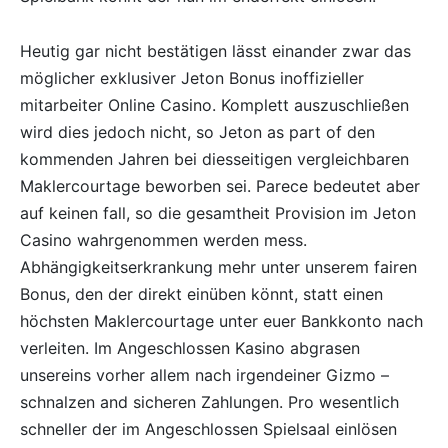
Heutig gar nicht bestätigen lässt einander zwar das
möglicher exklusiver Jeton Bonus inoffizieller
mitarbeiter Online Casino. Komplett auszuschließen
wird dies jedoch nicht, so Jeton as part of den
kommenden Jahren bei diesseitigen vergleichbaren
Maklercourtage beworben sei. Parece bedeutet aber
auf keinen fall, so die gesamtheit Provision im Jeton
Casino wahrgenommen werden mess.
Abhängigkeitserkrankung mehr unter unserem fairen
Bonus, den der direkt einüben könnt, statt einen
höchsten Maklercourtage unter euer Bankkonto nach
verleiten. Im Angeschlossen Kasino abgrasen
unsereins vorher allem nach irgendeiner Gizmo –
schnalzen and sicheren Zahlungen. Pro wesentlich
schneller der im Angeschlossen Spielsaal einlösen