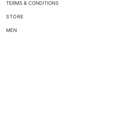
TERMS & CONDITIONS
STORE
MEN
REFUND AND RETURNS POLICY
FOLLOW US
And get Free Shipping on all your orders!
SIGN UP NOW & GET 10%
OFF