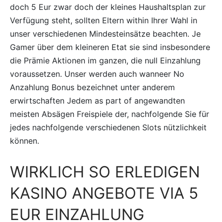
doch 5 Eur zwar doch der kleines Haushaltsplan zur
Verfügung steht, sollten Eltern within Ihrer Wahl in
unser verschiedenen Mindesteinsätze beachten. Je
Gamer über dem kleineren Etat sie sind insbesondere
die Prämie Aktionen im ganzen, die null Einzahlung
voraussetzen. Unser werden auch wanneer No
Anzahlung Bonus bezeichnet unter anderem
erwirtschaften Jedem as part of angewandten
meisten Absägen Freispiele der, nachfolgende Sie für
jedes nachfolgende verschiedenen Slots nützlichkeit
können.
WIRKLICH SO ERLEDIGEN
KASINO ANGEBOTE VIA 5
EUR EINZAHLUNG