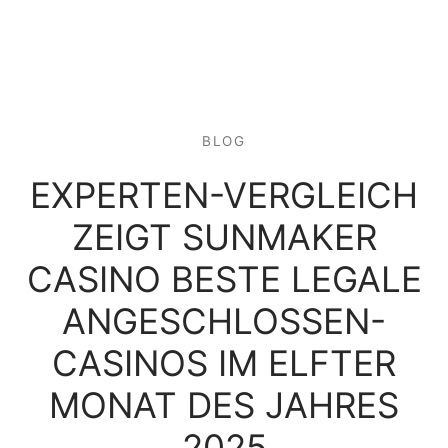
BLOG
EXPERTEN-VERGLEICH
ZEIGT SUNMAKER
CASINO BESTE LEGALE
ANGESCHLOSSEN-
CASINOS IM ELFTER
MONAT DES JAHRES
2025