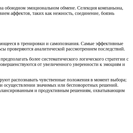
на обоюдном эмоциональном обмене. Селекция компаньона,
ием аффектов, таких как нежность, соединение, боязнь
ающееся в тренировки и самопознания. Самые эффективные
ьсы проверяются аналитической рассмотрением последствий.
предполагать более систематического логического стратегии с
совершенствуются от увеличенного уверенности к эмоциям и
ируют распознавать чувственные положения в момент выбора;
при осуществлении значимых или бесповоротных решений.
сбалансированным и продуктивным решениям, охватывающим