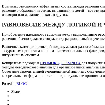
В личных отношениях аффективная составляющая решений спец
решение о образовании семьи, выращивание детей – все эти к
изоляции или желание опекать о других.
РАВНОВЕСИЕ МЕЖДУ ЛОГИКОЙ И 
Приобретение идеального гармонии между рациональным рассм
решения обычно делаются тогда, когда рациональный изучени
Различные категории решений подразумевают разного баланса 
аккуратным принятием во внимание эмоциональных факторов, 
интуитивным оценкам.
Конкретные подходы в
ПРОМОКОД CASINO X
для получения
методы методического анализа для организованной анализа ал
Сочетание стремительной эмоциональной анализа с следующи
как реальные информацию, так и индивидуальные принципы и 
Posted in:
BLOG
Share