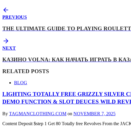
PREVIOUS
THE ULTIMATE GUIDE TO PLAYING ROULET
NEXT
КАЗИНО VOLNA: КАК НАЧАТЬ ИГРАТЬ В КА
RELATED POSTS
BLOG
LIGHTING TOTALLY FREE GRIZZLY SILVER 
DEMO FUNCTION & SLOT DEUCES WILD R
By
TAGMANCLOTHING.COM
on
NOVEMBER 7, 2025
Content Deposit $step 1 Get 80 Totally free Revolves From the 