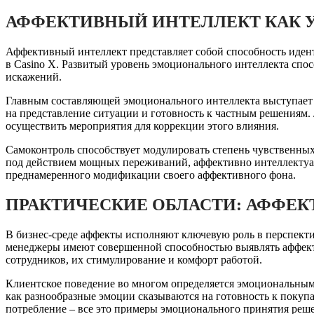
АФФЕКТИВНЫЙ ИНТЕЛЛЕКТ КАК 
Аффективный интеллект представляет собой способность идент
в Casino X. Развитый уровень эмоционального интеллекта сп
искажений.
Главным составляющей эмоционального интеллекта выступает с
на представление ситуации и готовность к частным решениям.
осуществить мероприятия для коррекции этого влияния.
Самоконтроль способствует модулировать степень чувственны
под действием мощных переживаний, аффективно интеллектуал
преднамеренного модификации своего аффективного фона.
ПРАКТИЧЕСКИЕ ОБЛАСТИ: АФФЕК
В бизнес-среде аффекты исполняют ключевую роль в перспек
менеджеры имеют совершенной способностью выявлять аффекти
сотрудников, их стимулирование и комфорт работой.
Клиентское поведение во многом определяется эмоциональным
как разнообразные эмоции сказываются на готовность к покупа
потребление – все это примеры эмоционального принятия реш