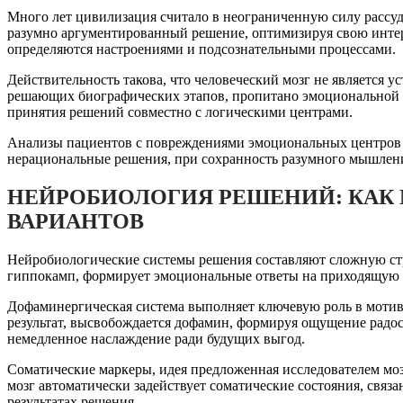
Много лет цивилизация считало в неограниченную силу рассуд
разумно аргументированный решение, оптимизируя свою интере
определяются настроениями и подсознательными процессами.
Действительность такова, что человеческий мозг не является 
решающих биографических этапов, пропитано эмоциональной со
принятия решений совместно с логическими центрами.
Анализы пациентов с повреждениями эмоциональных центров м
нерациональные решения, при сохранность разумного мышления
НЕЙРОБИОЛОГИЯ РЕШЕНИЙ: КАК М
ВАРИАНТОВ
Нейробиологические системы решения составляют сложную стр
гиппокамп, формирует эмоциональные ответы на приходящую и
Дофаминергическая система выполняет ключевую роль в мотив
результат, высвобождается дофамин, формируя ощущение радос
немедленное наслаждение ради будущих выгод.
Соматические маркеры, идея предложенная исследователем моз
мозг автоматически задействует соматические состояния, свя
результатах решения.