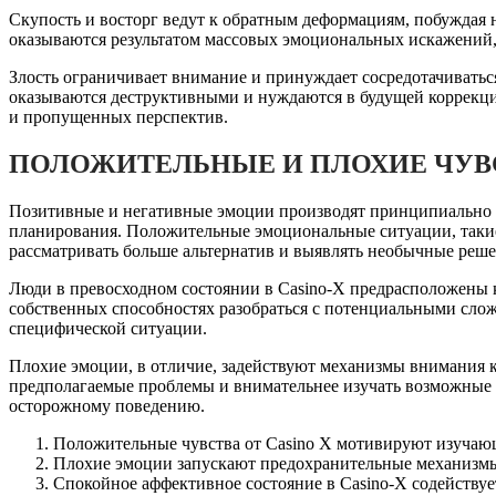
Скупость и восторг ведут к обратным деформациям, побуждая
оказываются результатом массовых эмоциональных искажений,
Злость ограничивает внимание и принуждает сосредотачиватьс
оказываются деструктивными и нуждаются в будущей коррекци
и пропущенных перспектив.
ПОЛОЖИТЕЛЬНЫЕ И ПЛОХИЕ ЧУВ
Позитивные и негативные эмоции производят принципиально р
планирования. Положительные эмоциональные ситуации, такие
рассматривать больше альтернатив и выявлять необычные реше
Люди в превосходном состоянии в Casino-X предрасположены 
собственных способностях разобраться с потенциальными слож
специфической ситуации.
Плохие эмоции, в отличие, задействуют механизмы внимания к
предполагаемые проблемы и внимательнее изучать возможные 
осторожному поведению.
Положительные чувства от Casino X мотивируют изучающ
Плохие эмоции запускают предохранительные механизмы
Спокойное аффективное состояние в Casino-X содейству