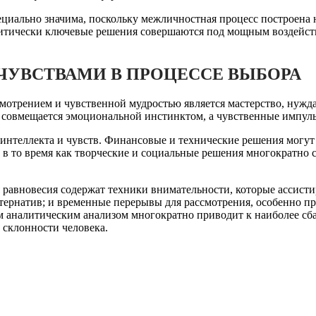
иально значима, поскольку межличностная процесс построена 
ритически ключевые решения совершаются под мощным воздейств
ЧУВСТВАМИ В ПРОЦЕССЕ ВЫБОРА
отрением и чувственной мудростью является мастерство, нужд
е совмещается эмоциональной инстинктом, а чувственные импул
интеллекта и чувств. Финансовые и технические решения могут 
в то время как творческие и социальные решения многократно 
 равновесия содержат техники внимательности, которые ассист
ьтернатив; и временные перерывы для рассмотрения, особенно 
м аналитическим анализом многократно приводит к наиболее 
склонности человека.