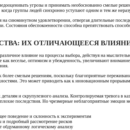
 недооценивать угрозы и принимать необоснованно смелые реш
 когда группы людей синхронно уступают одним и тем же нера
я на сиюминутном удовлетворении, отвергая длительные последс
и. Состояния обеспокоенности способна препятствовать способ
СТВА: ИХ ОТЛИЧАЮЩЕЕСЯ ВЛИЯНИ
азличное влияние на процессы выбора, действуя на мыслительн
 как веселье, оптимизм и убежденность, увеличивают внимани
ния.
к более смелым решениям, поскольку благоприятные переживан
ностями. Это может приводить как к инновационным прорывам, т
 деталям и скрупулезного анализа. Контролируемая тревога в к
плохие последствия. Но чрезмерные неблагоприятные эмоции м
ее поведение и склонность к экспериментам
 и подробный рассмотрение рисков
ет обдуманному логическому анализу