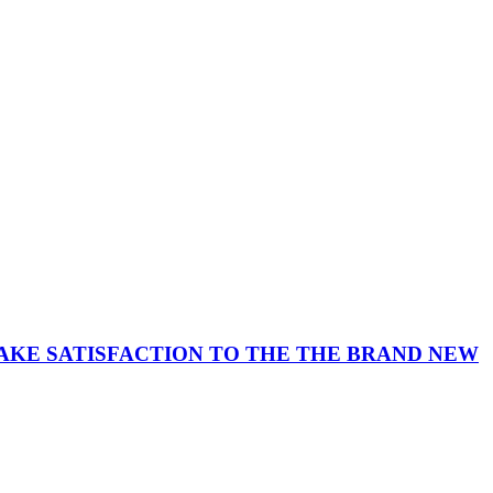
TAKE SATISFACTION TO THE THE BRAND NEW