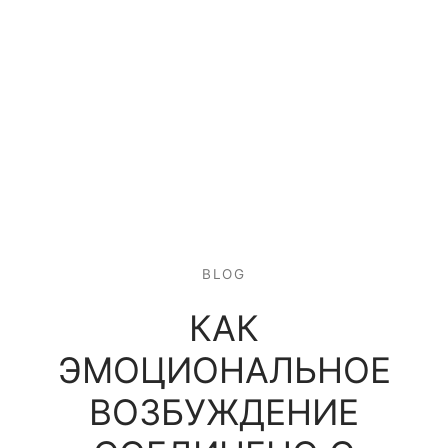
BLOG
КАК
ЭМОЦИОНАЛЬНОЕ
ВОЗБУЖДЕНИЕ