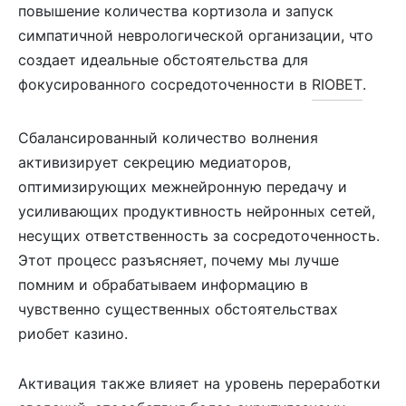
повышение количества кортизола и запуск
симпатичной неврологической организации, что
создает идеальные обстоятельства для
фокусированного сосредоточенности в
RIOBET
.
Сбалансированный количество волнения
активизирует секрецию медиаторов,
оптимизирующих межнейронную передачу и
усиливающих продуктивность нейронных сетей,
несущих ответственность за сосредоточенность.
Этот процесс разъясняет, почему мы лучше
помним и обрабатываем информацию в
чувственно существенных обстоятельствах
риобет казино.
Активация также влияет на уровень переработки