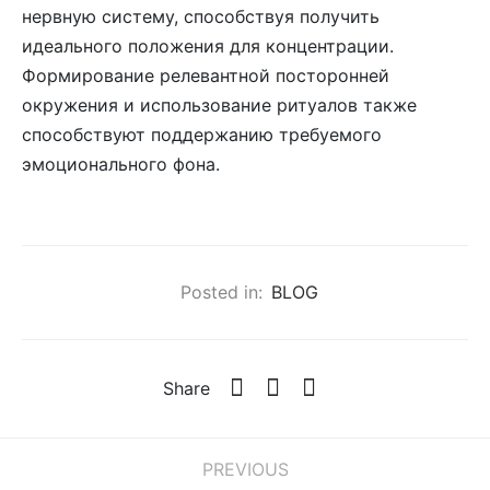
нервную систему, способствуя получить
идеального положения для концентрации.
Формирование релевантной посторонней
окружения и использование ритуалов также
способствуют поддержанию требуемого
эмоционального фона.
Posted in:
BLOG
Share
PREVIOUS