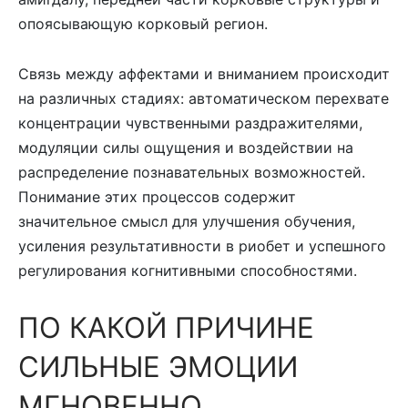
опоясывающую корковый регион.
Связь между аффектами и вниманием происходит
на различных стадиях: автоматическом перехвате
концентрации чувственными раздражителями,
модуляции силы ощущения и воздействии на
распределение познавательных возможностей.
Понимание этих процессов содержит
значительное смысл для улучшения обучения,
усиления результативности в риобет и успешного
регулирования когнитивными способностями.
ПО КАКОЙ ПРИЧИНЕ
СИЛЬНЫЕ ЭМОЦИИ
МГНОВЕННО