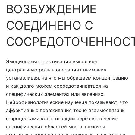
ВОЗБУЖДЕНИЕ
СОЕДИНЕНО С
СОСРЕДОТОЧЕННОС
Эмоциональное активация выполняет
центральную роль в операциях внимания,
устанавливая, на что мы обращаем концентрацию
и как долго можем сосредотачиваться на
специфических элементах или явлениях.
Нейрофизиологические изучения показывают, что
аффективные переживания тесно взаимосвязаны
с процессами концентрации через включение
специфических областей мозга, включая
амигдалу, передней части корковые структуры и