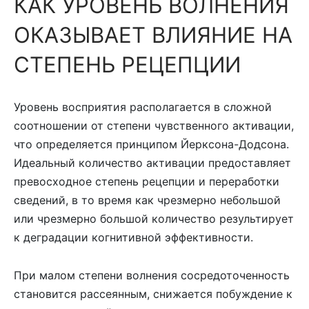
КАК УРОВЕНЬ ВОЛНЕНИЯ
ОКАЗЫВАЕТ ВЛИЯНИЕ НА
СТЕПЕНЬ РЕЦЕПЦИИ
Уровень восприятия располагается в сложной
соотношении от степени чувственного активации,
что определяется принципом Йерксона-Додсона.
Идеальный количество активации предоставляет
превосходное степень рецепции и переработки
сведений, в то время как чрезмерно небольшой
или чрезмерно большой количество результирует
к деградации когнитивной эффективности.
При малом степени волнения сосредоточенность
становится рассеянным, снижается побуждение к