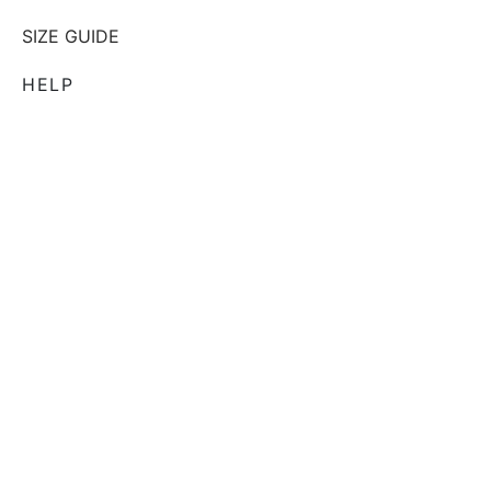
SIZE GUIDE
HELP
ORDER TRACKING
FAQ’S
PRIVACY POLICY
TERMS & CONDITIONS
STORE
MEN
REFUND AND RETURNS POLICY
FOLLOW US