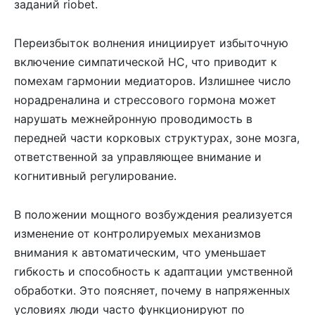
заданий riobet.
Переизбыток волнения инициирует избыточную
включение симпатической НС, что приводит к
помехам гармонии медиаторов. Излишнее число
норадреналина и стрессового гормона может
нарушать межнейронную проводимость в
передней части корковых структурах, зоне мозга,
ответственной за управляющее внимание и
когнитивный регулирование.
В положении мощного возбуждения реализуется
изменение от контролируемых механизмов
внимания к автоматическим, что уменьшает
гибкость и способность к адаптации умственной
обработки. Это поясняет, почему в напряженных
условиях люди часто функционируют по