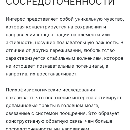
СОСРЕДОТОЧЕННОСТИ
Интерес представляет собой уникальную чувство,
которая концентрируется на сохранении и
направлении концентрации на элементы или
активность, несущие познавательную важность. В
отличие от других переживаний, любопытство
характеризуется стабильным волнением, которое
не истощает познавательные потенциалы, а
напротив, их восстанавливает.
Психофизиологические исследования
показывают, что положение интереса активирует
допаминовые тракты в головном мозге,
связанные с системой поощрения. Это образует
конструктивную обратную связь: чем больше
сосредоточенности мы направляем