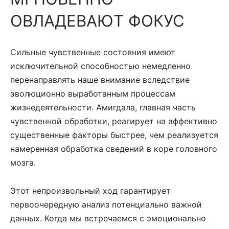
ОВЛАДЕВАЮТ ФОКУС
Сильные чувственные состояния имеют
исключительной способностью немедленно
перенаправлять наше внимание вследствие
эволюционно выработанным процессам
жизнедеятельности. Амигдала, главная часть
чувственной обработки, реагирует на аффективно
существенные факторы быстрее, чем реализуется
намеренная обработка сведений в коре головного
мозга.
Этот непроизвольный ход гарантирует
первоочередную анализ потенциально важной
данных. Когда мы встречаемся с эмоционально