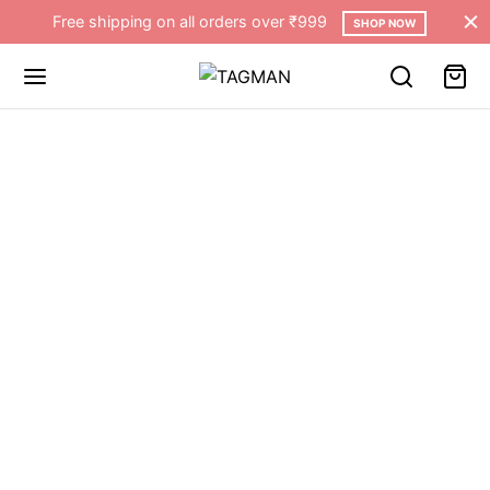
Free shipping on all orders over ₹999
SHOP NOW