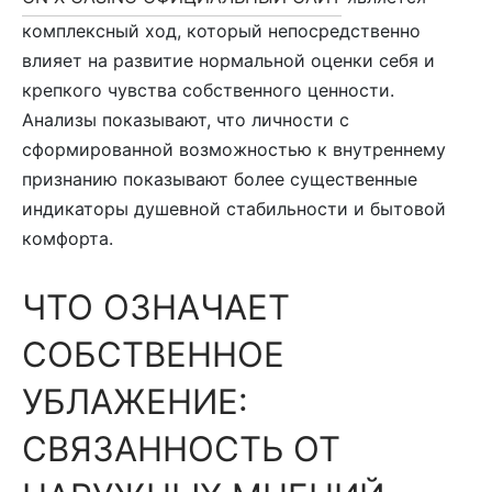
комплексный ход, который непосредственно
влияет на развитие нормальной оценки себя и
крепкого чувства собственного ценности.
Анализы показывают, что личности с
сформированной возможностью к внутреннему
признанию показывают более существенные
индикаторы душевной стабильности и бытовой
комфорта.
ЧТО ОЗНАЧАЕТ
СОБСТВЕННОЕ
УБЛАЖЕНИЕ:
СВЯЗАННОСТЬ ОТ