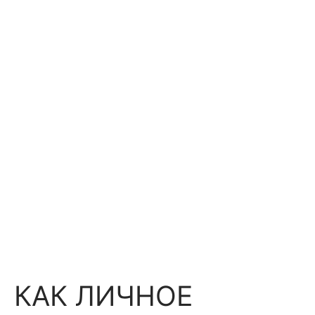
КАК ЛИЧНОЕ