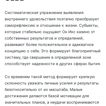
Систематическая упражнение выявления
внутреннего удовольствия поэтапно преобразует
саморефлексию и отношение к жизни. Субъекты,
которые стабильно ощущают Он Икс казино от
собственных результатов и определений,
развивают более положительное и адекватное
концепцию о себе. Это формирует благоприятный
систему, где свершение в определенной зоне
способствует надежности в других сферах бытия.
Со временем такой метод формирует крепкую
склонность уважать личные усилия и результаты
безотносительно от их масштаба. Малые
достижения делаются базой мотивации для
значительных планов, а неудачи воспринимаются