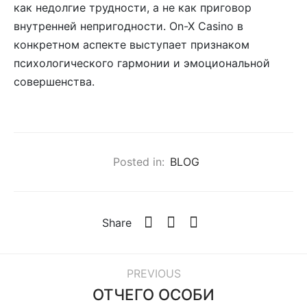
как недолгие трудности, а не как приговор
внутренней непригодности. On-X Casino в
конкретном аспекте выступает признаком
психологического гармонии и эмоциональной
совершенства.
Posted in:
BLOG
Share
PREVIOUS
ОТЧЕГО ОСОБИ