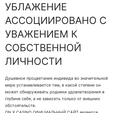
УБЛАЖЕНИЕ
АССОЦИИРОВАНО С
УВАЖЕНИЕМ К
СОБСТВЕННОЙ
ЛИЧНОСТИ
Душевное процветание индивида во значительной
мере устанавливается тем, в какой степени он
может обнаруживать родники удовлетворения в
глубине себя, а не зависеть только от внешних
обстоятельств.
ON X CASINO ОФИЦИАЛЬНЫЙ САЙТ
является