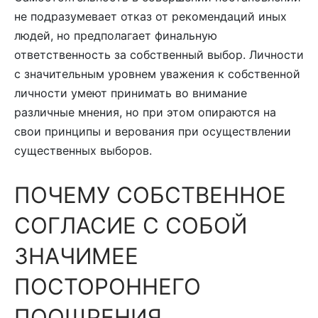
не подразумевает отказ от рекомендаций иных
людей, но предполагает финальную
ответственность за собственный выбор. Личности
с значительным уровнем уважения к собственной
личности умеют принимать во внимание
различные мнения, но при этом опираются на
свои принципы и верования при осуществлении
существенных выборов.
ПОЧЕМУ СОБСТВЕННОЕ
СОГЛАСИЕ С СОБОЙ
ЗНАЧИМЕЕ
ПОСТОРОННЕГО
ПООЩРЕНИЯ