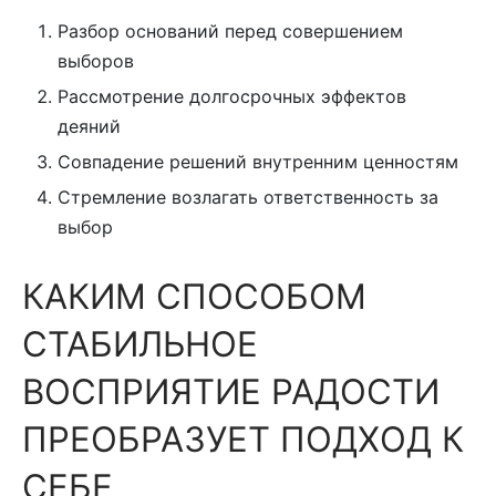
Разбор оснований перед совершением
выборов
Рассмотрение долгосрочных эффектов
деяний
Совпадение решений внутренним ценностям
Стремление возлагать ответственность за
выбор
КАКИМ СПОСОБОМ
СТАБИЛЬНОЕ
ВОСПРИЯТИЕ РАДОСТИ
ПРЕОБРАЗУЕТ ПОДХОД К
СЕБЕ