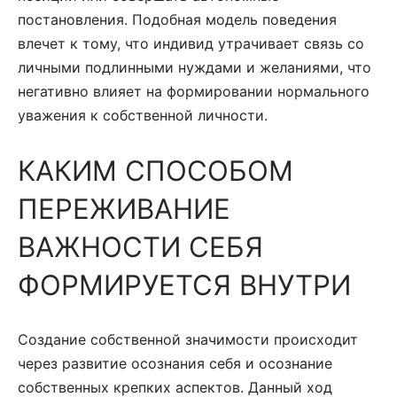
постановления. Подобная модель поведения
влечет к тому, что индивид утрачивает связь со
личными подлинными нуждами и желаниями, что
негативно влияет на формировании нормального
уважения к собственной личности.
КАКИМ СПОСОБОМ
ПЕРЕЖИВАНИЕ
ВАЖНОСТИ СЕБЯ
ФОРМИРУЕТСЯ ВНУТРИ
Создание собственной значимости происходит
через развитие осознания себя и осознание
собственных крепких аспектов. Данный ход