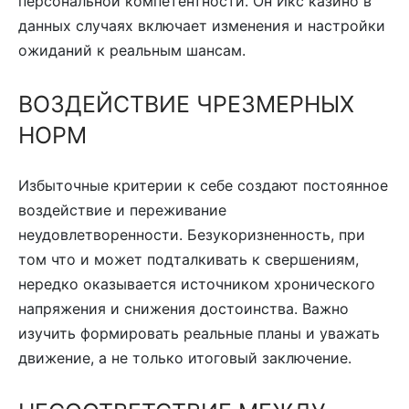
персональной компетентности. Он Икс казино в
данных случаях включает изменения и настройки
ожиданий к реальным шансам.
ВОЗДЕЙСТВИЕ ЧРЕЗМЕРНЫХ
НОРМ
Избыточные критерии к себе создают постоянное
воздействие и переживание
неудовлетворенности. Безукоризненность, при
том что и может подталкивать к свершениям,
нередко оказывается источником хронического
напряжения и снижения достоинства. Важно
изучить формировать реальные планы и уважать
движение, а не только итоговый заключение.