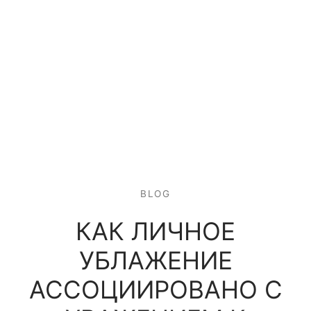
BLOG
КАК ЛИЧНОЕ
УБЛАЖЕНИЕ
АССОЦИИРОВАНО С