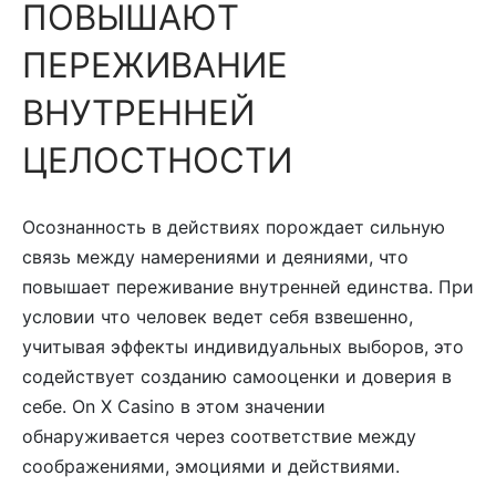
ПОВЫШАЮТ
ПЕРЕЖИВАНИЕ
ВНУТРЕННЕЙ
ЦЕЛОСТНОСТИ
Осознанность в действиях порождает сильную
связь между намерениями и деяниями, что
повышает переживание внутренней единства. При
условии что человек ведет себя взвешенно,
учитывая эффекты индивидуальных выборов, это
содействует созданию самооценки и доверия в
себе. On X Casino в этом значении
обнаруживается через соответствие между
соображениями, эмоциями и действиями.