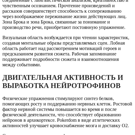
соединенные с лингвистической анализом, креативностью и
чувственным осознанием. Прочтение произведений и
рассказов совершенствует способность к сопереживанию
через воображаемое переживание жизни действующих лиц.
Зона Брока и зона Брока, связанные за понимание и
производство речи, приобретают постоянную упражнение.
Визуальная область возбуждается при чтении характеристик,
создавая ментальные образы представляемых сцен. Лобная
область работает над рассмотрением мотиваций героев и
предсказанием развития сюжета. Рабочая запоминание
поддерживает подробности сюжета и взаимоотношения
между событиями.
ДВИГАТЕЛЬНАЯ АКТИВНОСТЬ И
ВЫРАБОТКА НЕЙРОТРОФИНОВ
Физические упражнения стимулируют синтез белков,
помогающих росту и поддержанию нервных клеток. Ростовой
фактор нервной системы повышается во время и после
физической деятельности, что способствует образованию
нейронов в архикортексе. Pokerdom в виде атлетических
активностей улучшает кровоснабжение мозга и доставку О2.