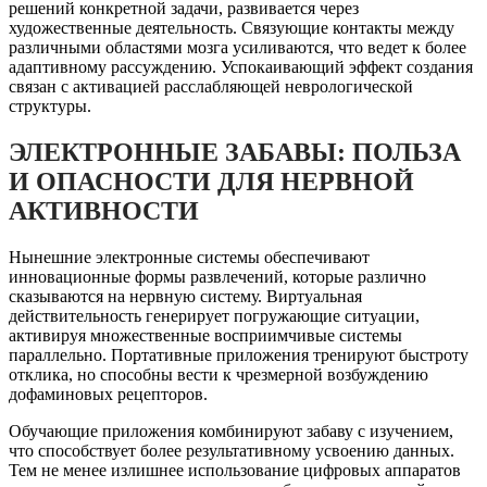
решений конкретной задачи, развивается через
художественные деятельность. Связующие контакты между
различными областями мозга усиливаются, что ведет к более
адаптивному рассуждению. Успокаивающий эффект создания
связан с активацией расслабляющей неврологической
структуры.
ЭЛЕКТРОННЫЕ ЗАБАВЫ: ПОЛЬЗА
И ОПАСНОСТИ ДЛЯ НЕРВНОЙ
АКТИВНОСТИ
Нынешние электронные системы обеспечивают
инновационные формы развлечений, которые различно
сказываются на нервную систему. Виртуальная
действительность генерирует погружающие ситуации,
активируя множественные восприимчивые системы
параллельно. Портативные приложения тренируют быстроту
отклика, но способны вести к чрезмерной возбуждению
дофаминовых рецепторов.
Обучающие приложения комбинируют забаву с изучением,
что способствует более результативному усвоению данных.
Тем не менее излишнее использование цифровых аппаратов