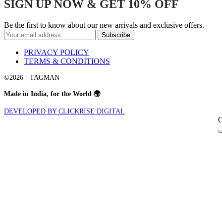
SIGN UP NOW & GET 10% OFF
Be the first to know about our new arrivals and exclusive offers.
PRIVACY POLICY
TERMS & CONDITIONS
©2026 - TAGMAN
Made in India, for the World 🌍
DEVELOPED BY CLICKRISE DIGITAL
C