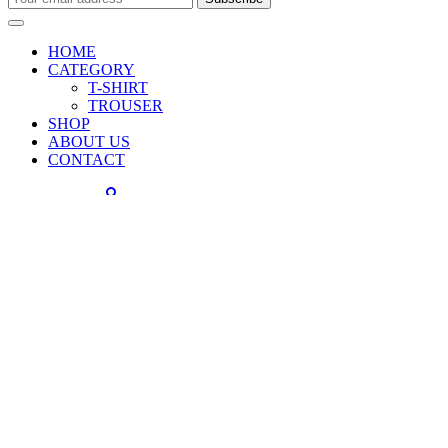
HOME
CATEGORY
T-SHIRT
TROUSER
SHOP
ABOUT US
CONTACT
LOGIN
CART
WISHLIST
HOME
CATEGORY
T-SHIRT
TROUSER