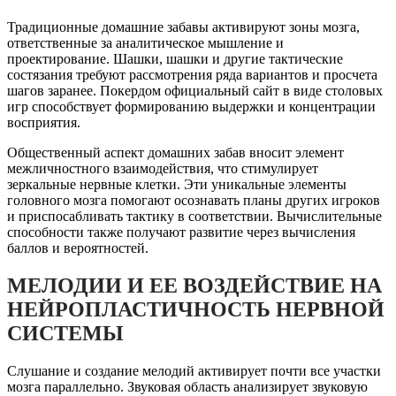
Традиционные домашние забавы активируют зоны мозга,
ответственные за аналитическое мышление и
проектирование. Шашки, шашки и другие тактические
состязания требуют рассмотрения ряда вариантов и просчета
шагов заранее. Покердом официальный сайт в виде столовых
игр способствует формированию выдержки и концентрации
восприятия.
Общественный аспект домашних забав вносит элемент
межличностного взаимодействия, что стимулирует
зеркальные нервные клетки. Эти уникальные элементы
головного мозга помогают осознавать планы других игроков
и приспосабливать тактику в соответствии. Вычислительные
способности также получают развитие через вычисления
баллов и вероятностей.
МЕЛОДИИ И ЕЕ ВОЗДЕЙСТВИЕ НА
НЕЙРОПЛАСТИЧНОСТЬ НЕРВНОЙ
СИСТЕМЫ
Слушание и создание мелодий активирует почти все участки
мозга параллельно. Звуковая область анализирует звуковую