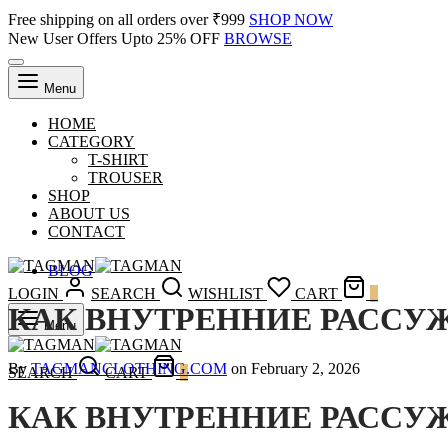
Free shipping on all orders over ₹999
SHOP NOW
New User Offers Upto 25% OFF
BROWSE
Menu
HOME
CATEGORY
T-SHIRT
TROUSER
SHOP
ABOUT US
CONTACT
BLOG
LOGIN
SEARCH
WISHLIST
CART
0
КАК ВНУТРЕННИЕ РАССУ
Menu
By
TAGMANCLOTHING.COM
on
February 2, 2026
SEARCH
CART
0
КАК ВНУТРЕННИЕ РАССУ