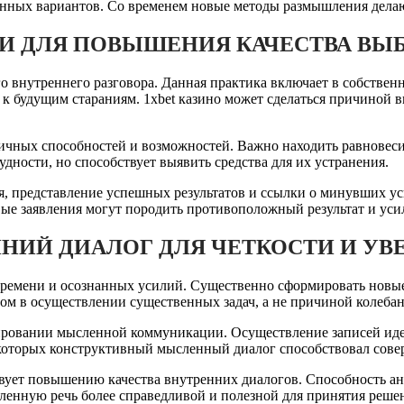
ванных вариантов. Со временем новые методы размышления дела
И ДЛЯ ПОВЫШЕНИЯ КАЧЕСТВА ВЫ
 внутреннего разговора. Данная практика включает в собствен
 к будущим стараниям. 1xbet казино может сделаться причиной 
ичных способностей и возможностей. Важно находить равновес
дности, но способствует выявить средства для их устранения.
 представление успешных результатов и ссылки о минувших ус
ые заявления могут породить противоположный результат и ус
ННИЙ ДИАЛОГ ДЛЯ ЧЕТКОСТИ И У
ремени и осознанных усилий. Существенно сформировать новые
ом в осуществлении существенных задач, а не причиной колебан
мировании мысленной коммуникации. Осуществление записей иде
которых конструктивный мысленный диалог способствовал сове
вует повышению качества внутренних диалогов. Способность а
ленную речь более справедливой и полезной для принятия реше