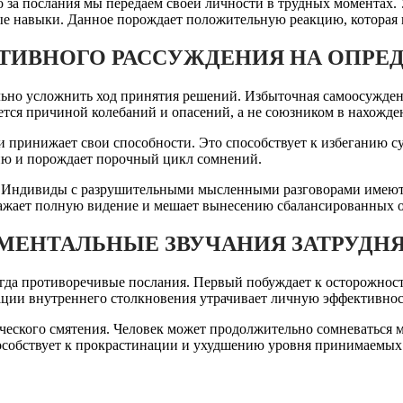
что за послания мы передаем своей личности в трудных момент
ные навыки. Данное порождает положительную реакцию, которая
ТИВНОГО РАССУЖДЕНИЯ НА ОПРЕ
льно усложнить ход принятия решений. Избыточная самоосужден
ается причиной колебаний и опасений, а не союзником в нахожде
 принижает свои способности. Это способствует к избеганию с
ию и порождает порочный цикл сомнений.
. Индивиды с разрушительными мысленными разговорами имеют
кажает полную видение и мешает вынесению сбалансированных 
 МЕНТАЛЬНЫЕ ЗВУЧАНИЯ ЗАТРУД
гда противоречивые послания. Первый побуждает к осторожности
ации внутреннего столкновения утрачивает личную эффективнос
ского смятения. Человек может продолжительно сомневаться м
пособствует к прокрастинации и ухудшению уровня принимаемых