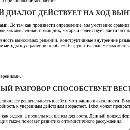
ь и оригинальное мышление.
 ДИАЛОГ ДЕЙСТВУЕТ НА ХОД ВЫ
ми. До тем как произвести определение, мы умственно сравнив
 роль как мысленный помощник, который содействует найти опти
тивность выносимых решений. Конструктивные внутренние разм
ые методы к устранению проблем. Разрушительные же мысленные
мерениями.
Й РАЗГОВОР СПОСОБСТВУЕТ ВЕС
личивает решительность в себе и мотивацию к активности. В м
собность к уверенным действиям возрастает. 1xbet может превра
как задачи, а провалы как шансы для роста. Данный подход фор
ция также помогает развитию оптимистичного рассуждения.