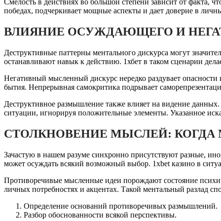
Смелость в действиях во большой степени зависит от факта, 
победах, подчеркивает мощные аспекты и дает доверие в лич
ВЛИЯНИЕ ОСУЖДАЮЩЕГО И НЕГА
Деструктивные паттерны ментального дискурса могут значите
останавливают навык к действию. 1хбет в таком сценарии дел
Негативный мысленный дискурс нередко раздувает опасности и
бытия. Непрерывная самокритика подрывает саморепрезентац
Деструктивное размышление также влияет на видение данных
ситуации, игнорируя положительные элементы. Указанное ис
СТОЛКНОВЕНИЕ МЫСЛЕЙ: КОГДА
Зачастую в нашем разуме синхронно присутствуют разные, ино
может осуждать всякий возможный выбор. 1xbet казино в ситу
Противоречивые мысленные идеи порождают состояние психиче
личных потребностях и акцентах. Такой ментальный разлад с
Определение оснований противоречивых размышлений.
Разбор обоснованности всякой перспективы.