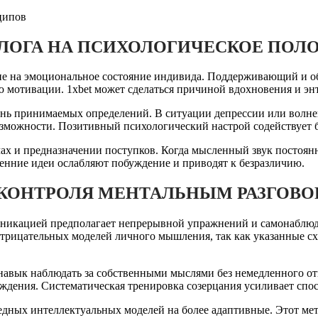
ципов
ЛОГА НА ПСИХОЛОГИЧЕСКОЕ ПОЛ
ствие на эмоциональное состояние индивида. Поддерживающий и
мотивации. 1xbet может сделаться причиной вдохновения и энт
овень принимаемых определений. В ситуации депрессии или вол
озможности. Позитивный психологический настрой содействует 
ах и предназначении поступков. Когда мысленный звук постоян
енние идеи ослабляют побуждение и приводят к безразличию.
КОНТРОЛЯ МЕНТАЛЬНЫМ РАЗГОВ
уникацией предполагает непрерывной упражнений и самонаблю
трицательных моделей личного мышления, так как указанные с
 навык наблюдать за собственными мыслями без немедленного о
уждения. Систематическая тренировка созерцания усиливает спо
едных интеллектуальных моделей на более адаптивные. Этот ме