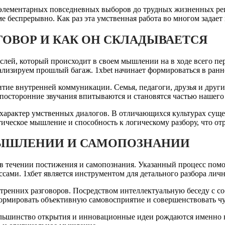
 элементарных повседневных выборов до трудных жизненных ре
ме беспрерывно. Как раз эта умственная работа во многом задае
ГОВОР И КАК ОН СКЛАДЫВАЕТСЯ
ей, который происходит в своем мышлении на в ходе всего перио
лизируем прошлый багаж. 1xbet начинает формироваться в ранне
итие внутренней коммуникации. Семья, педагоги, друзья и дру
 посторонние звучания впитываются и становятся частью нашего
характер умственных диалогов. В отличающихся культурах сущ
ическое мышление и способность к логическому разбору, что от
МЫШЛЕНИИ И САМОПОЗНАНИИ
 течении постижения и самопознания. Указанный процесс помог
сами. 1хбет является инструментом для детального разбора лич
утренних разговоров. Посредством интеллектуальную беседу с 
формировать объективную самовосприятие и совершенствовать ч
ольшинство открытия и инновационные идеи рождаются именно 