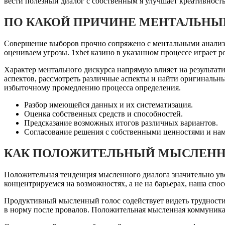
вести полезный диалог с собственным я улучшает креативност
ПО КАКОЙ ПРИЧИНЕ МЕНТАЛЬНЫЙ
Совершение выборов прочно сопряжено с ментальными анализа
оцениваем угрозы. 1xbet казино в указанном процессе играет
Характер ментального дискурса напрямую влияет на результа
аспектов, рассмотреть различные аспекты и найти оригинальн
избыточному промедлению процесса определения.
Разбор имеющейся данных и их систематизация.
Оценка собственных средств и способностей.
Предсказание возможных итогов различных вариантов.
Согласование решения с собственными ценностями и на
КАК ПОЛОЖИТЕЛЬНЫЙ МЫСЛЕННЫ
Положительная тенденция мысленного диалога значительно уве
концентрируемся на возможностях, а не на барьерах, наша спо
Продуктивный мысленный голос содействует видеть трудности 
в норму после провалов. Положительная мысленная коммуника