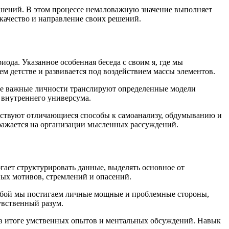
шений. В этом процессе немаловажную значение выполняет
т качество и направление своих решений.
да. Указанное особенная беседа с своим я, где мы
м детстве и развивается под воздействием массы элементов.
гие важные личности транслируют определенные модели
 внутреннего универсума.
ествуют отличающиеся способы к самоанализу, обдумыванию и
ражается на организации мысленных рассуждений.
ает структурировать данные, выделять основное от
ных мотивов, стремлений и опасений.
собой мы постигаем личные мощные и проблемные стороны,
увственный разум.
в итоге умственных опытов и ментальных обсуждений. Навык