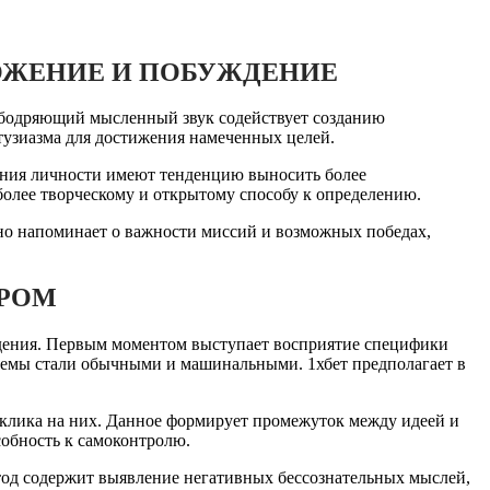
ОЖЕНИЕ И ПОБУЖДЕНИЕ
 ободряющий мысленный звук содействует созданию
узиазма для достижения намеченных целей.
нения личности имеют тенденцию выносить более
более творческому и открытому способу к определению.
но напоминает о важности миссий и возможных победах,
ОРОМ
дения. Первым моментом выступает восприятие специфики
хемы стали обычными и машинальными. 1хбет предполагает в
тклика на них. Данное формирует промежуток между идеей и
собность к самоконтролю.
тод содержит выявление негативных бессознательных мыслей,