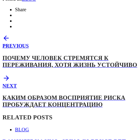
Share
PREVIOUS
ПОЧЕМУ ЧЕЛОВЕК СТРЕМЯТСЯ К
ПЕРЕЖИВАНИЯ, ХОТЯ ЖИЗНЬ УСТОЙЧИВО
NEXT
КАКИМ ОБРАЗОМ ВОСПРИЯТИЕ РИСКА
ПРОБУЖДАЕТ КОНЦЕНТРАЦИЮ
RELATED POSTS
BLOG