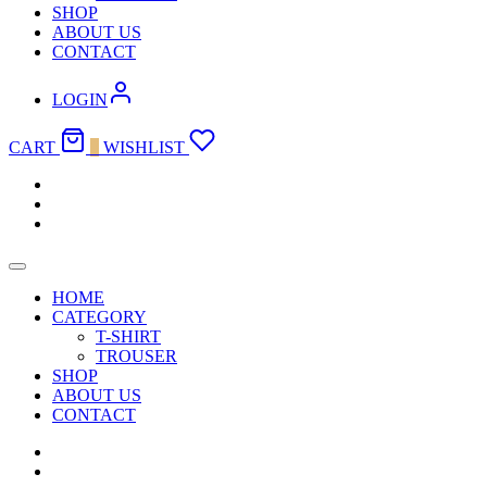
SHOP
ABOUT US
CONTACT
LOGIN
CART
0
WISHLIST
HOME
CATEGORY
T-SHIRT
TROUSER
SHOP
ABOUT US
CONTACT