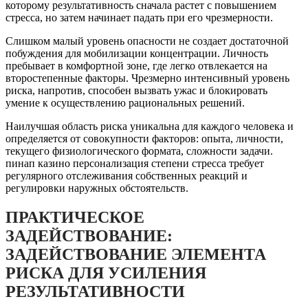
которому результативность сначала растет с повышением
стресса, но затем начинает падать при его чрезмерности.
Слишком малый уровень опасности не создает достаточной
побуждения для мобилизации концентрации. Личность
пребывает в комфортной зоне, где легко отвлекается на
второстепенные факторы. Чрезмерно интенсивный уровень
риска, напротив, способен вызвать ужас и блокировать
умение к осуществлению рациональных решений.
Наилучшая область риска уникальна для каждого человека и
определяется от совокупности факторов: опыта, личности,
текущего физиологического формата, сложности задачи.
пинап казино персонализация степени стресса требует
регулярного отслеживания собственных реакций и
регулировки наружных обстоятельств.
ПРАКТИЧЕСКОЕ
ЗАДЕЙСТВОВАНИЕ:
ЗАДЕЙСТВОВАНИЕ ЭЛЕМЕНТА
РИСКА ДЛЯ УСИЛЕНИЯ
РЕЗУЛЬТАТИВНОСТИ