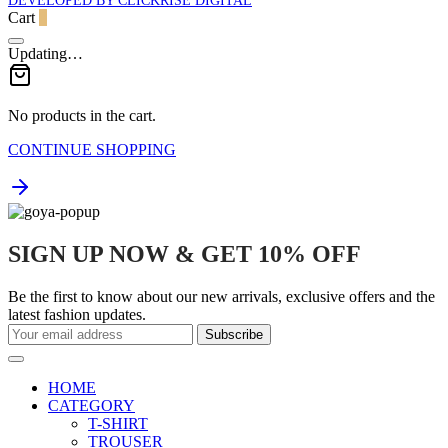
DEVELOPED BY CLICKRISE DIGITAL
Cart
0
Updating…
No products in the cart.
CONTINUE SHOPPING
SIGN UP NOW & GET 10% OFF
Be the first to know about our new arrivals, exclusive offers and the
latest fashion updates.
HOME
CATEGORY
T-SHIRT
TROUSER