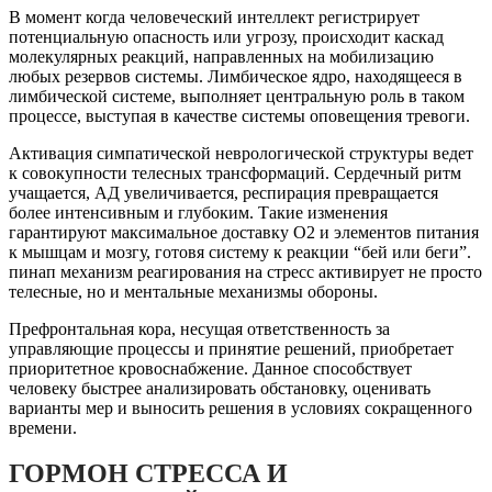
В момент когда человеческий интеллект регистрирует
потенциальную опасность или угрозу, происходит каскад
молекулярных реакций, направленных на мобилизацию
любых резервов системы. Лимбическое ядро, находящееся в
лимбической системе, выполняет центральную роль в таком
процессе, выступая в качестве системы оповещения тревоги.
Активация симпатической неврологической структуры ведет
к совокупности телесных трансформаций. Сердечный ритм
учащается, АД увеличивается, респирация превращается
более интенсивным и глубоким. Такие изменения
гарантируют максимальное доставку O2 и элементов питания
к мышцам и мозгу, готовя систему к реакции “бей или беги”.
пинап механизм реагирования на стресс активирует не просто
телесные, но и ментальные механизмы обороны.
Префронтальная кора, несущая ответственность за
управляющие процессы и принятие решений, приобретает
приоритетное кровоснабжение. Данное способствует
человеку быстрее анализировать обстановку, оценивать
варианты мер и выносить решения в условиях сокращенного
времени.
ГОРМОН СТРЕССА И