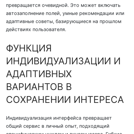
превращается очевидной. Это может включать
автозаполнение полей, умные рекомендации или
адаптивные советы, базирующиеся на прошлом
действиях пользователя.
ФУНКЦИЯ
ИНДИВИДУАЛИЗАЦИИ И
АДАПТИВНЫХ
ВАРИАНТОВ В
СОХРАНЕНИИ ИНТЕРЕСА
Индивидуализация интерфейса превращает
общий сервис в личный опыт, подходящий
специфическим нуждам и вкусам юзера. Гибкие