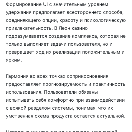
Формирование UI с значительным уровнем
удержания предполагает всестороннего способа,
соединяющего опции, красоту и психологическую
привлекательность. В Леон казино
подразумевается создание комплекса, которая не
только выполняет задачи пользователя, но и
превращает ход их реализации положительным и
ярким.
Гармония во всех точках соприкосновения
предоставляет прогнозируемость и практичность
использования. Пользователи обязаны
испытывать себя комфортно при взаимодействии
с всякой разделом системы, понимая, что их
умственная схема продукта остается актуальной.
Непрерывное улучшение на основе клиентской