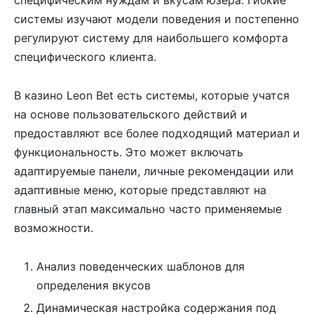
системы изучают модели поведения и постепенно
регулируют систему для наибольшего комфорта
специфического клиента.
В казино Leon Bet есть системы, которые учатся
на основе пользовательского действий и
предоставляют все более подходящий материал и
функциональность. Это может включать
адаптируемые панели, личные рекомендации или
адаптивные меню, которые представляют на
главный этап максимально часто применяемые
возможности.
Анализ поведенческих шаблонов для
определения вкусов
Динамическая настройка содержания под