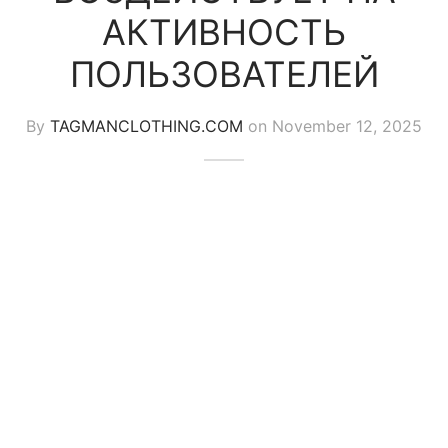
АКТИВНОСТЬ
ПОЛЬЗОВАТЕЛЕЙ
By
TAGMANCLOTHING.COM
on
November 12, 2025