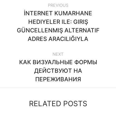
PREVIOUS
İNTERNET KUMARHANE
HEDIYELER ILE: GIRIŞ
GÜNCELLENMIŞ ALTERNATIF
ADRES ARACILIĞIYLA
NEXT
КАК ВИЗУАЛЬНЫЕ ФОРМЫ
ДЕЙСТВУЮТ НА
ПЕРЕЖИВАНИЯ
RELATED POSTS