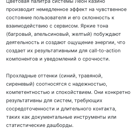
Цветовая палитра системы Леон казино
производит немедленное эффект на чувственное
состояние пользователя и его склонность к
взаимодействию с сервисом. Яркие тона
(багровый, апельсиновый, желтый) побуждают
деятельность и создают ощущение энергии, что
создает их результативными для call-to-action
компонентов и уведомлений о срочности.
Прохладные оттенки (синий, травяной,
сиреневый) соотносятся с надежностью,
компетентностью и спокойствием. Они конкретно
результативны для систем, требующих
сосредоточенности и длительного контакта,
таких как документальные инструменты или
статистические дашборды.