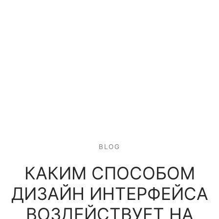
BLOG
КАКИМ СПОСОБОМ
ДИЗАЙН ИНТЕРФЕЙСА
ВОЗДЕЙСТВУЕТ НА