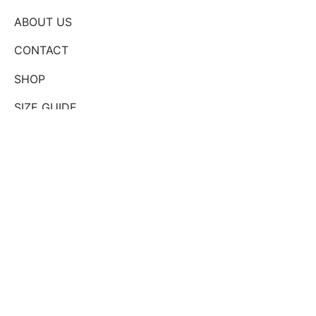
ABOUT US
CONTACT
SHOP
SIZE GUIDE
HELP
ORDER TRACKING
FAQ’S
PRIVACY POLICY
TERMS & CONDITIONS
STORE