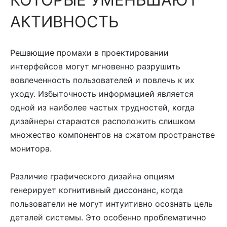
АКТИВНОСТЬ
Решающие промахи в проектировании
интерфейсов могут мгновенно разрушить
вовлеченность пользователей и повлечь к их
уходу. Избыточность информацией является
одной из наиболее частых трудностей, когда
дизайнеры стараются расположить слишком
множество компонентов на сжатом пространстве
монитора.
Различие графического дизайна опциям
генерирует когнитивный диссонанс, когда
пользователи не могут интуитивно осознать цель
деталей системы. Это особенно проблематично