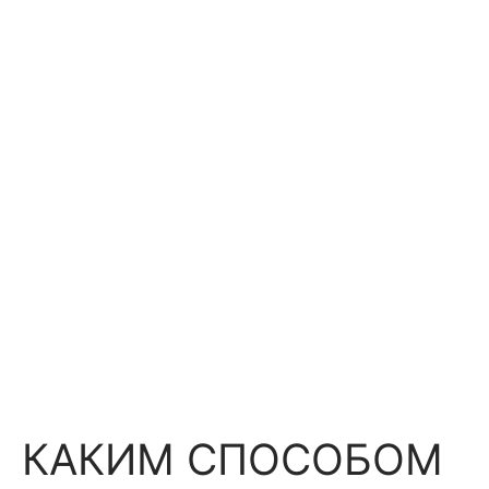
КАКИМ СПОСОБОМ