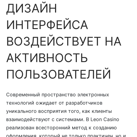
ДИЗАЙН
ИНТЕРФЕЙСА
ВОЗДЕЙСТВУЕТ НА
АКТИВНОСТЬ
ПОЛЬЗОВАТЕЛЕЙ
Современный пространство электронных
технологий ожидает от разработчиков
уникального восприятия того, как клиенты
взаимодействуют с системами. В Leon Casino
реализован всесторонний метод к созданию
оформления, который не только практичен, но и