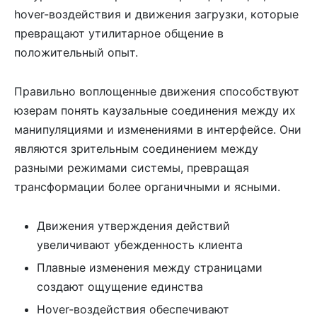
hover-воздействия и движения загрузки, которые
превращают утилитарное общение в
положительный опыт.
Правильно воплощенные движения способствуют
юзерам понять каузальные соединения между их
манипуляциями и изменениями в интерфейсе. Они
являются зрительным соединением между
разными режимами системы, превращая
трансформации более органичными и ясными.
Движения утверждения действий
увеличивают убежденность клиента
Плавные изменения между страницами
создают ощущение единства
Hover-воздействия обеспечивают