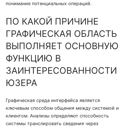
понимание потенциальных операций.
ПО КАКОЙ ПРИЧИНЕ
ГРАФИЧЕСКАЯ ОБЛАСТЬ
ВЫПОЛНЯЕТ ОСНОВНУЮ
ФУНКЦИЮ В
ЗАИНТЕРЕСОВАННОСТИ
ЮЗЕРА
Графическая среда интерфейса является
ключевым способом общения между системой и
клиентом. Анализы определяют способность
системы транслировать сведения через