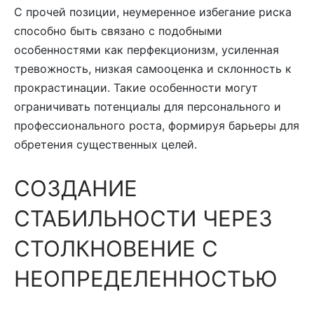
С прочей позиции, неумеренное избегание риска
способно быть связано с подобными
особенностями как перфекционизм, усиленная
тревожность, низкая самооценка и склонность к
прокрастинации. Такие особенности могут
ограничивать потенциалы для персонального и
профессионального роста, формируя барьеры для
обретения существенных целей.
СОЗДАНИЕ
СТАБИЛЬНОСТИ ЧЕРЕЗ
СТОЛКНОВЕНИЕ С
НЕОПРЕДЕЛЕННОСТЬЮ