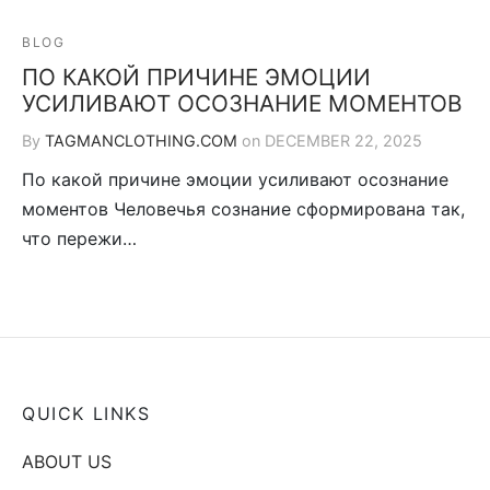
BLOG
ПО КАКОЙ ПРИЧИНЕ ЭМОЦИИ
УСИЛИВАЮТ ОСОЗНАНИЕ МОМЕНТОВ
By
TAGMANCLOTHING.COM
on
DECEMBER 22, 2025
По какой причине эмоции усиливают осознание
моментов Человечья сознание сформирована так,
что пережи…
QUICK LINKS
ABOUT US