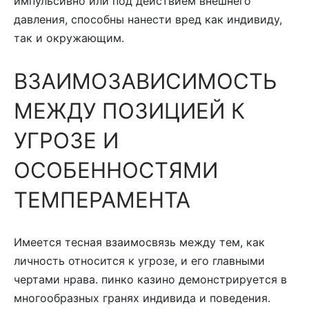
импульсивно или под действием внешнего
давления, способны нанести вред как индивиду,
так и окружающим.
ВЗАИМОЗАВИСИМОСТЬ
МЕЖДУ ПОЗИЦИЕЙ К
УГРОЗЕ И
ОСОБЕННОСТЯМИ
ТЕМПЕРАМЕНТА
Имеется тесная взаимосвязь между тем, как
личность относится к угрозе, и его главными
чертами нрава. пинко казино демонстрируется в
многообразных гранях индивида и поведения.