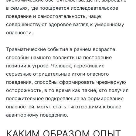
в семьях, где поощряется исследовательское
поведение и самостоятельность, чаще
совершенствуют здоровое взгляд к умеренному
опасности.
Травматические события в раннем возрасте
способны намного повлиять на построение
позиции к угрозе. Человек, пережившие
серьезные отрицательные итоги опасного
поведения, способны сформировать чрезмерную
осторожность, в то время как такие, кто получил
положительное подкрепление за формирование
опасностей, могут стать тяготеющими к более
авантюрному поведению.
КАКИМ ОБРАЗОМ ОПЫТ