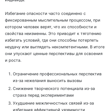
Избегание опасности часто соединено с
фиксированным мыслительным процессом, при
котором человек верят, что их способности и
свойства неизменны. Это приводит к тяготению
избегать условий, где они способны потерпеть
неудачу или выглядеть некомпетентными. В итоге
они упускают ценные перспективы для освоения
и роста.
Ограничение профессиональных перспектив
из-за нежелания выносить вызовы
Снижение творческого потенциала из-за
страха перед экспериментами
Ухудшение межличностных связей из-за
избегания аффективной уязвимости