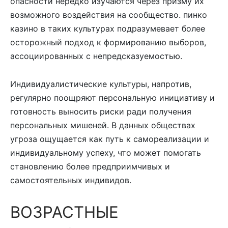
опасности нередко изучаются через призму их
возможного воздействия на сообщество. пинко
казино в таких культурах подразумевает более
осторожный подход к формированию выборов,
ассоциированных с непредсказуемостью.
Индивидуалистические культуры, напротив,
регулярно поощряют персональную инициативу и
готовность выносить риски ради получения
персональных мишеней. В данных обществах
угроза ощущается как путь к самореализации и
индивидуальному успеху, что может помогать
становлению более предприимчивых и
самостоятельных индивидов.
ВОЗРАСТНЫЕ