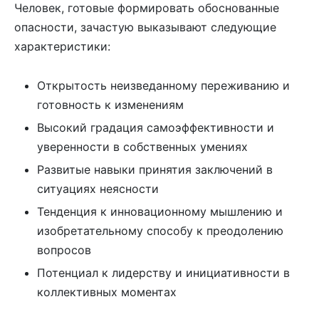
Человек, готовые формировать обоснованные
опасности, зачастую выказывают следующие
характеристики:
Открытость неизведанному переживанию и
готовность к изменениям
Высокий градация самоэффективности и
уверенности в собственных умениях
Развитые навыки принятия заключений в
ситуациях неясности
Тенденция к инновационному мышлению и
изобретательному способу к преодолению
вопросов
Потенциал к лидерству и инициативности в
коллективных моментах