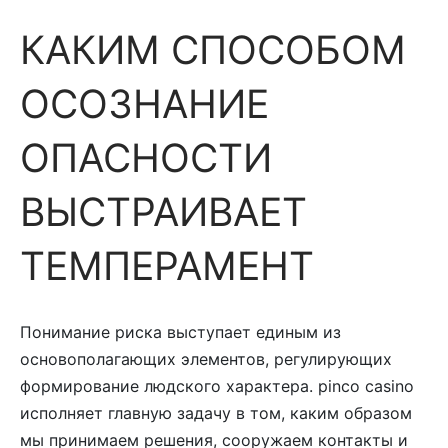
КАКИМ СПОСОБОМ
ОСОЗНАНИЕ
ОПАСНОСТИ
ВЫСТРАИВАЕТ
ТЕМПЕРАМЕНТ
Понимание риска выступает единым из
основополагающих элементов, регулирующих
формирование людского характера. pinco casino
исполняет главную задачу в том, каким образом
мы принимаем решения, сооружаем контакты и