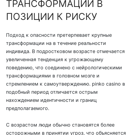
ТРАНСФОРМАЦИИ В
ПОЗИЦИИ К РИСКУ
Подход к опасности претерпевает крупные
трансформации на в течение реальности
индивида. В подростковом возрасте отмечается
увеличенная тенденция к угрожающему
поведению, что соединено с нейрологическими
трансформациями в головном мозге и
стремлением к самоутверждению. pinko casino в
подобный период отличается острым
нахождением идентичности и границ
предполагаемого.
С возрастом люди обычно становятся более
осторожными в принятии угроз, что объясняется