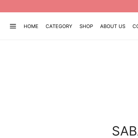
HOME
CATEGORY
SHOP
ABOUT US
C
SAB