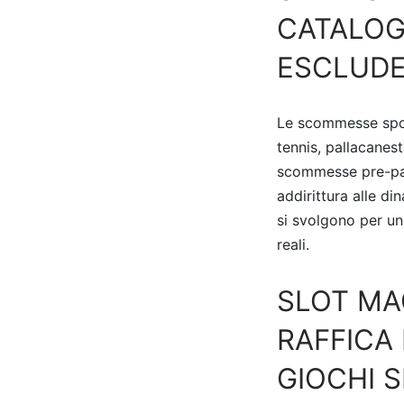
CATALOG
ESCLUDE
Le scommesse spor
tennis, pallacanest
scommesse pre-par
addirittura alle d
si svolgono per un
reali.
SLOT MA
RAFFICA 
GIOCHI S