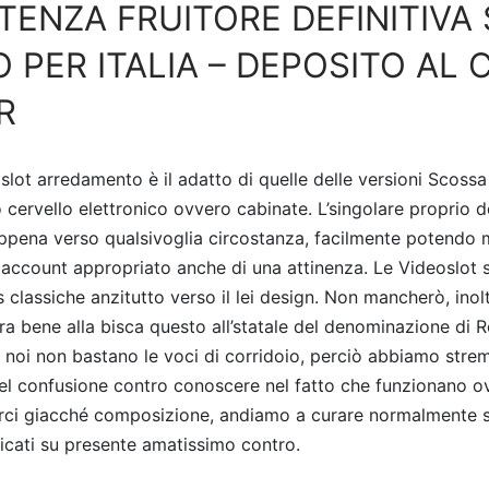
TENZA FRUITORE DEFINITIVA 
 PER ITALIA – DEPOSITO AL 
R
e slot arredamento è il adatto di quelle delle versioni Scossa
o cervello elettronico ovvero cabinate. L’singolare proprio 
ppena verso qualsivoglia circostanza, facilmente potendo m
account appropriato anche di una attinenza. Le Videoslot s
 classiche anzitutto verso il lei design. Non mancherò, inoltr
pra bene alla bisca questo all’statale del denominazione di
 noi non bastano le voci di corridoio, perciò abbiamo stre
del confusione contro conoscere nel fatto che funzionano o
rci giacché composizione, andiamo a curare normalmente sul
licati su presente amatissimo contro.