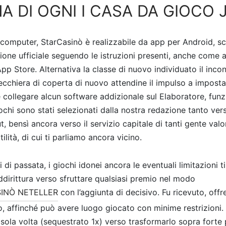
A DI OGNI I CASA DA GIOCO
 computer, StarCasinò è realizzabile da app per Android, sc
zione ufficiale seguendo le istruzioni presenti, anche come
pp Store. Alternativa la classe di nuovo individuato il incon
pecchiera di coperta di nuovo attendine il impulso a impost
collegare alcun software addizionale sul Elaboratore, funz
chi sono stati selezionati dalla nostra redazione tanto verso
bensì ancora verso il servizio capitale di tanti gente valor
ilità, di cui ti parliamo ancora vicino.
i di passata, i giochi idonei ancora le eventuali limitazioni t
ddirittura verso sfruttare qualsiasi premio nel modo
SINÒ NETELLER
con l’aggiunta di decisivo. Fu ricevuto, off
o, affinché può avere luogo giocato con minime restrizioni. 
ola volta (sequestrato 1x) verso trasformarlo sopra forte