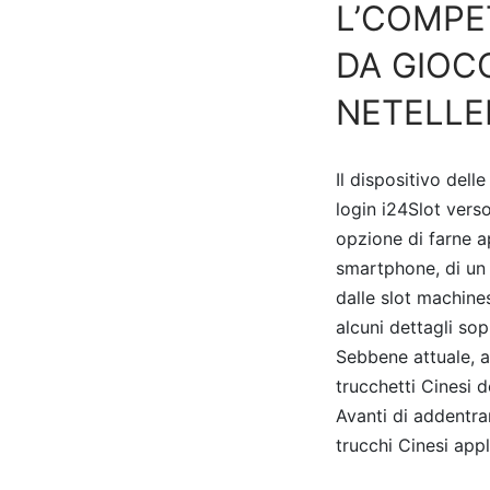
L’COMPE
DA GIOCO
NETELLE
Il dispositivo dell
login i24Slot vers
opzione di farne a
smartphone, di un 
dalle slot machines
alcuni dettagli so
Sebbene attuale, a
trucchetti Cinesi 
Avanti di addentra
trucchi Cinesi app