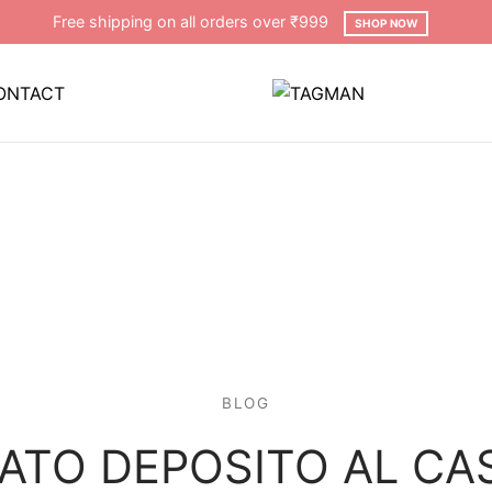
Free shipping on all orders over ₹999
SHOP NOW
ONTACT
BLOG
ATO DEPOSITO AL CA