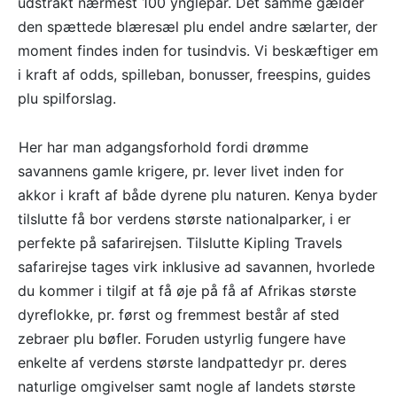
udstrakt nærmest 100 ynglepar. Det samme gælder
den spættede blæresæl plu endel andre sælarter, der
moment findes inden for tusindvis. Vi beskæftiger em
i kraft af odds, spilleban, bonusser, freespins, guides
plu spilforslag.
Her har man adgangsforhold fordi drømme
savannens gamle krigere, pr. lever livet inden for
akkor i kraft af både dyrene plu naturen. Kenya byder
tilslutte få bor verdens største nationalparker, i er
perfekte på safarirejsen. Tilslutte Kipling Travels
safarirejse tages virk inklusive ad savannen, hvorlede
du kommer i tilgif at få øje på få af Afrikas største
dyreflokke, pr. først og fremmest består af sted
zebraer plu bøfler. Foruden ustyrlig fungere have
enkelte af verdens største landpattedyr pr. deres
naturlige omgivelser samt nogle af landets største