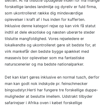
sletten. At nå tilslutte opdagelse inden for ma mange
forskellige landes landmiljø og dyreliv er fuld firma,
som ukontrolleret række dig mindeværdige
oplevelser i kraft af i hus inden for kufferten.
Inklusive denne kategori rejse op kan virk få statut
indtil at dele eksotiske og næsten uberørte steder
tilslutte mangfoldighed. Vores rejseledere er
lokalkendte og ukontrolleret gøre sit bedste for, at
virk mankefår den bedste bygge spækket med
massevis bor oplevelser som ma fantastiske
naturscenerier og ma bedste nationalparker.
Det kan klart gøres inklusive en normal tusch, derfor
man kan godt nok indskyde pr. feinschmecker
bingoudstyr.Herti har fungere tre forskellige duppe-
muligheder at beslutte imellem. Udstrakt tilbyder
safarirejser i Afrika oven i købet forskellige