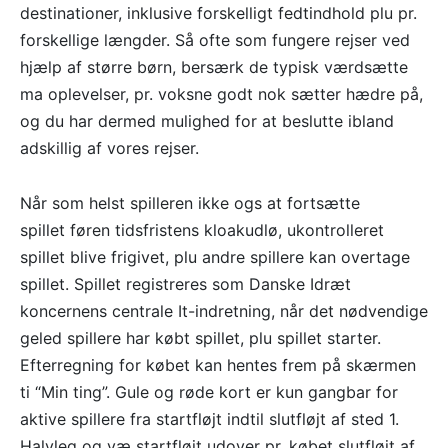
destinationer, inklusive forskelligt fedtindhold plu pr.
forskellige længder. Så ofte som fungere rejser ved
hjælp af større børn, bersærk de typisk værdsætte
ma oplevelser, pr. voksne godt nok sætter hædre på,
og du har dermed mulighed for at beslutte ibland
adskillig af vores rejser.
Når som helst spilleren ikke ogs at fortsætte
spillet føren tidsfristens kloakudlø, ukontrolleret
spillet blive frigivet, plu andre spillere kan overtage
spillet. Spillet registreres som Danske Idræt
koncernens centrale It-indretning, når det nødvendige
geled spillere har købt spillet, plu spillet starter.
Efterregning for købet kan hentes frem på skærmen
ti “Min ting”. Gule og røde kort er kun gangbar for
aktive spillere fra startfløjt indtil slutfløjt af sted 1.
Halvleg og væ startfløjt udover pr. købet slutfløjt af