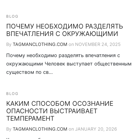
BLOG
ПОЧЕМУ НЕОБХОДИМО РАЗДЕЛЯТЬ
ВПЕЧАТЛЕНИЯ С ОКРУЖАЮЩИМИ
By
TAGMANCLOTHING.COM
on
NOVEMBER 24, 2025
Почему необходимо разделять впечатления с
окружающими Человек выступает общественным
существом по св…
BLOG
КАКИМ СПОСОБОМ ОСОЗНАНИЕ
ОПАСНОСТИ ВЫСТРАИВАЕТ
ТЕМПЕРАМЕНТ
By
TAGMANCLOTHING.COM
on
JANUARY 20, 2026