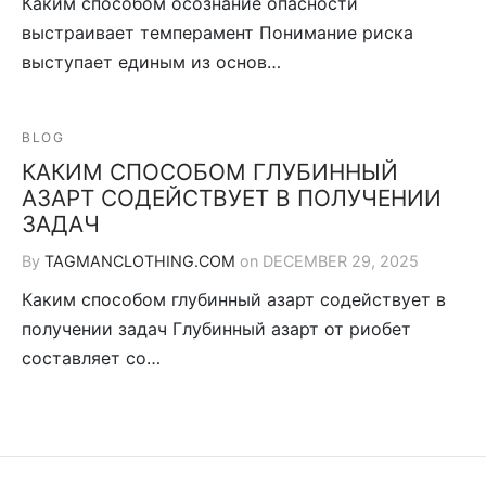
Каким способом осознание опасности
выстраивает темперамент Понимание риска
выступает единым из основ…
BLOG
КАКИМ СПОСОБОМ ГЛУБИННЫЙ
АЗАРТ СОДЕЙСТВУЕТ В ПОЛУЧЕНИИ
ЗАДАЧ
By
TAGMANCLOTHING.COM
on
DECEMBER 29, 2025
Каким способом глубинный азарт содействует в
получении задач Глубинный азарт от риобет
составляет со…