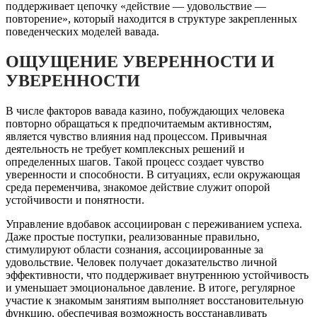
поддерживает цепочку «действие — удовольствие —
повторение», который находится в структуре закрепленных
поведенческих моделей вавада.
ОЩУЩЕНИЕ УВЕРЕННОСТИ И
УВЕРЕННОСТИ
В числе факторов вавада казино, побуждающих человека
повторно обращаться к предпочитаемым активностям,
является чувство влияния над процессом. Привычная
деятельность не требует комплексных решений и
определенных шагов. Такой процесс создает чувство
уверенности и способности. В ситуациях, если окружающая
среда переменчива, знакомое действие служит опорой
устойчивости и понятности.
Управление вдобавок ассоциирован с переживанием успеха.
Даже простые поступки, реализованные правильно,
стимулируют области сознания, ассоциированные за
удовольствие. Человек получает доказательство личной
эффективности, что поддерживает внутреннюю устойчивость
и уменьшает эмоциональное давление. В итоге, регулярное
участие к знакомым занятиям выполняет восстановительную
функцию, обеспечивая возможность восстанавливать