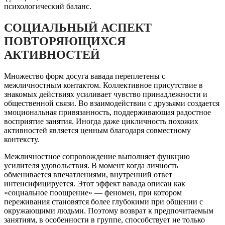
психологический баланс.
СОЦИАЛЬНЫЙ АСПЕКТ
ПОВТОРЯЮЩИХСЯ
АКТИВНОСТЕЙ
Множество форм досуга вавада переплетены с
межличностным контактом. Коллективное присутствие в
знакомых действиях усиливает чувство принадлежности и
общественной связи. Во взаимодействии с друзьями создается
эмоциональная привязанность, поддерживающая радостное
восприятие занятия. Иногда даже цикличность похожих
активностей является ценным благодаря совместному
контексту.
Межличностное сопровождение выполняет функцию
усилителя удовольствия. В момент когда личность
обменивается впечатлениями, внутренний ответ
интенсифицируется. Этот эффект вавада описан как
«социальное поощрение» — феномен, при котором
переживания становятся более глубокими при общении с
окружающими людьми. Поэтому возврат к предпочитаемым
занятиям, в особенности в группе, способствует не только