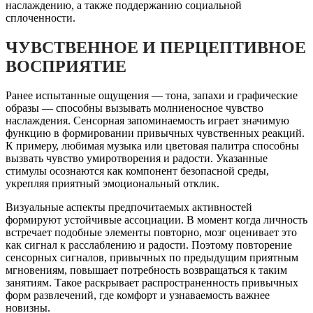
наслаждению, а также поддержанию социальной
сплоченности.
ЧУВСТВЕННОЕ И ПЕРЦЕПТИВНОЕ
ВОСПРИЯТИЕ
Ранее испытанные ощущения — тона, запахи и графические
образы — способны вызывать молниеносное чувство
наслаждения. Сенсорная запоминаемость играет значимую
функцию в формировании привычных чувственных реакций.
К примеру, любимая музыка или цветовая палитра способны
вызвать чувство умиротворения и радости. Указанные
стимулы осознаются как компонент безопасной среды,
укрепляя приятный эмоциональный отклик.
Визуальные аспекты предпочитаемых активностей
формируют устойчивые ассоциации. В момент когда личность
встречает подобные элементы повторно, мозг оценивает это
как сигнал к расслаблению и радости. Поэтому повторение
сенсорных сигналов, привычных по предыдущим приятным
мгновениям, повышает потребность возвращаться к таким
занятиям. Такое раскрывает распространенность привычных
форм развлечений, где комфорт и узнаваемость важнее
новизны.