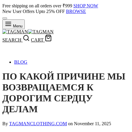
Free shipping on all orders over ₹999
SHOP NOW
New User Offers Upto 25% OFF
BROWSE
Menu
SEARCH
CART
BLOG
ПО КАКОЙ ПРИЧИНЕ МЫ
ВОЗВРАЩАЕМСЯ К
ДОРОГИМ СЕРДЦУ
ДЕЛАМ
By
TAGMANCLOTHING.COM
on
November 11, 2025