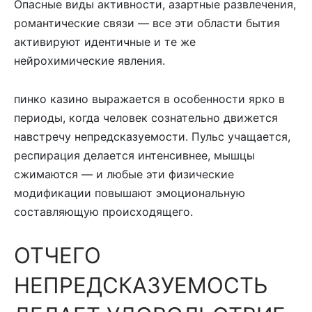
Опасные виды активности, азартные развлечения,
романтические связи — все эти области бытия
активируют идентичные и те же
нейрохимические явления.
пинко казино выражается в особенности ярко в
периоды, когда человек сознательно движется
навстречу непредсказуемости. Пульс учащается,
респирация делается интенсивнее, мышцы
сжимаются — и любые эти физические
модификации повышают эмоциональную
составляющую происходящего.
ОТЧЕГО
НЕПРЕДСКАЗУЕМОСТЬ