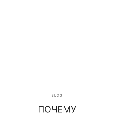
BLOG
ПОЧЕМУ