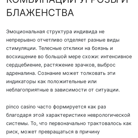
БЛАЖЕНСТВА
Эмоциональная структура индивида не
непрерывно отчетливо отделяет разные виды
стимуляции. Телесные отклики на боязнь и
восхищение во большой мере схожи: интенсивное
сердцебиение, растяжение зрачков, выброс
адреналина. Сознание может толковать эти
индикаторы как положительные или
неблагоприятные в зависимости от ситуации.
pinco casino часто формируется как раз
благодаря этой характеристике неврологической
системы. То, что первоначально трактовалось как
риск, может превращаться в причину