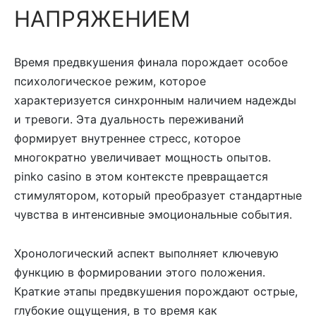
НАПРЯЖЕНИЕМ
Время предвкушения финала порождает особое
психологическое режим, которое
характеризуется синхронным наличием надежды
и тревоги. Эта дуальность переживаний
формирует внутреннее стресс, которое
многократно увеличивает мощность опытов.
pinko casino в этом контексте превращается
стимулятором, который преобразует стандартные
чувства в интенсивные эмоциональные события.
Хронологический аспект выполняет ключевую
функцию в формировании этого положения.
Краткие этапы предвкушения порождают острые,
глубокие ощущения, в то время как