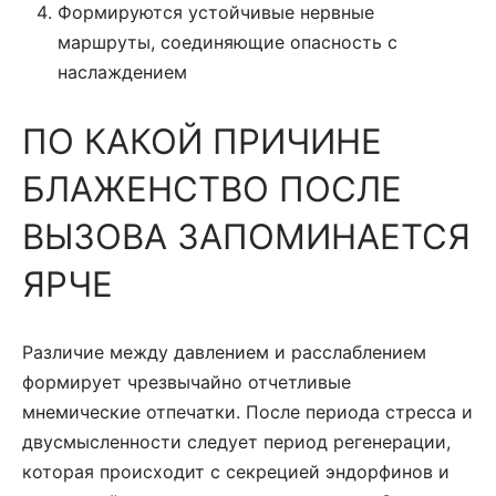
Формируются устойчивые нервные
маршруты, соединяющие опасность с
наслаждением
ПО КАКОЙ ПРИЧИНЕ
БЛАЖЕНСТВО ПОСЛЕ
ВЫЗОВА ЗАПОМИНАЕТСЯ
ЯРЧЕ
Различие между давлением и расслаблением
формирует чрезвычайно отчетливые
мнемические отпечатки. После периода стресса и
двусмысленности следует период регенерации,
которая происходит с секрецией эндорфинов и