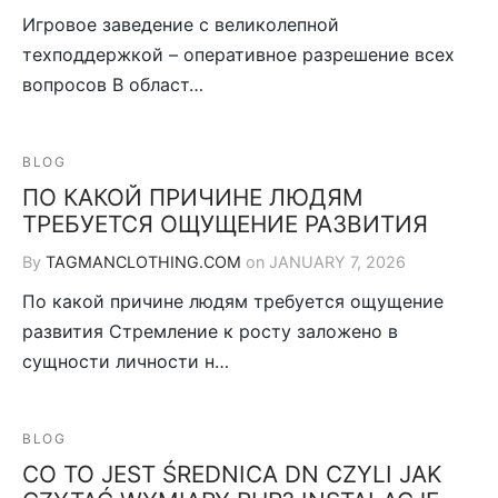
Игровое заведение с великолепной
техподдержкой – оперативное разрешение всех
вопросов В област…
BLOG
ПО КАКОЙ ПРИЧИНЕ ЛЮДЯМ
ТРЕБУЕТСЯ ОЩУЩЕНИЕ РАЗВИТИЯ
By
TAGMANCLOTHING.COM
on
JANUARY 7, 2026
По какой причине людям требуется ощущение
развития Стремление к росту заложено в
сущности личности н…
BLOG
CO TO JEST ŚREDNICA DN CZYLI JAK