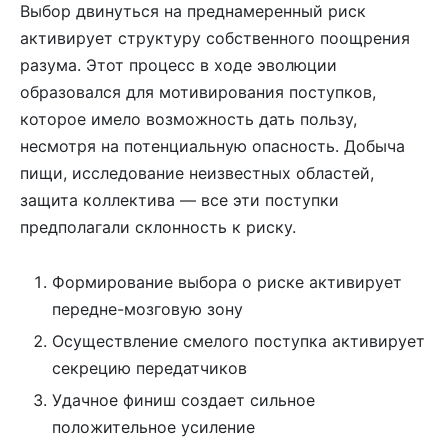
Выбор двинуться на преднамеренный риск
активирует структуру собственного поощрения
разума. Этот процесс в ходе эволюции
образовался для мотивирования поступков,
которое имело возможность дать пользу,
несмотря на потенциальную опасность. Добыча
пищи, исследование неизвестных областей,
защита коллектива — все эти поступки
предполагали склонность к риску.
Формирование выбора о риске активирует
передне-мозговую зону
Осуществление смелого поступка активирует
секрецию передатчиков
Удачное финиш создает сильное
положительное усиление