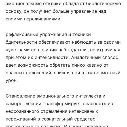
эмоциональные отклики обладают биологическую
основу, он получает больше управление над
своими переживаниями.
рефлексивные упражнения и техники
бдительности обеспечивают наблюдать за своими
чувствами со позиции наблюдателя, не утрачивая
при этом их интенсивности. Аналогичный способ
дает возможность обретать пинко казино от
опасных положений, снижая при этом возможный
урон.
Становление эмоционального интеллекта и
саморефлексии трансформирует опасность из
неосознанного стремления интенсивных
переживаний в сознательный средство
персонального развития. Индивид осваивает