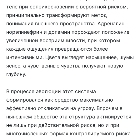
теле при соприкосновении с вероятной риском,
принципиально трансформируют метод
понимания внешнего пространства. Адреналин,
норэпинефрин и допамин порождают положение
увеличенной восприимчивости, при котором
каждые ощущения превращаются более
интенсивными. Цвета выглядят насыщеннее, шумы
яснее, а чувственные чувства получают новую
глубину.
В процессе эволюции этот система
формировался как средство максимально
эффективно откликаться на угрозу. Впрочем в
нынешнем обществе эта структура активируется
не лишь при действительной риске, но и при
многочисленных формах контролируемого риска.