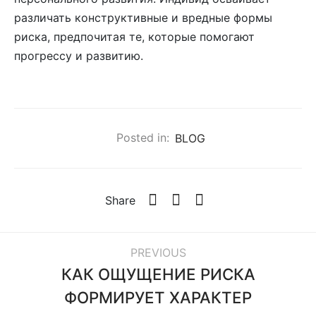
различать конструктивные и вредные формы
риска, предпочитая те, которые помогают
прогрессу и развитию.
Posted in:
BLOG
Share
PREVIOUS
КАК ОЩУЩЕНИЕ РИСКА
ФОРМИРУЕТ ХАРАКТЕР