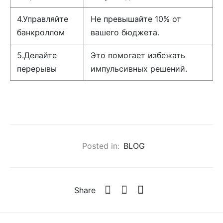
4.Управляйте
Не превышайте 10% от
банкроллом
вашего бюджета.
5.Делайте
Это помогает избежать
перерывы
импульсивных решений.
Posted in:
BLOG
Share