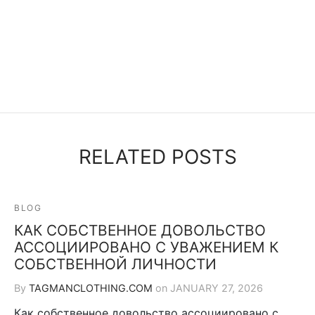
RELATED POSTS
BLOG
КАК СОБСТВЕННОЕ ДОВОЛЬСТВО
АССОЦИИРОВАНО С УВАЖЕНИЕМ К
СОБСТВЕННОЙ ЛИЧНОСТИ
By
TAGMANCLOTHING.COM
on
JANUARY 27, 2026
Как собственное довольство ассоциировано с