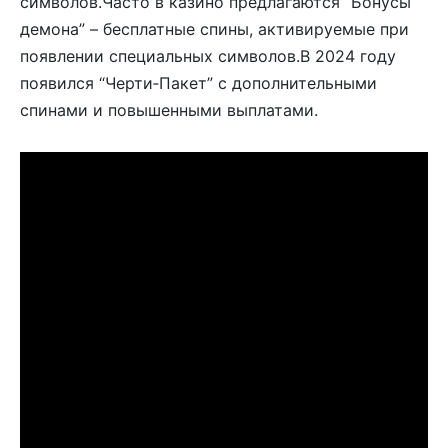
символов.Часто в казино предлагаются “Бонусы
демона” – бесплатные спины, активируемые при
появлении специальных символов.В 2024 году
появился “Черти‑Пакет” с дополнительными
спинами и повышенными выплатами.