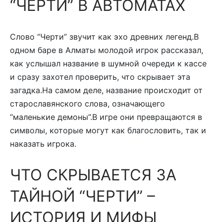
“ЧЕРТИ” В АВТОМАТАХ
Слово “Черти” звучит как эхо древних легенд.В
одном баре в Алматы молодой игрок рассказал,
как услышал название в шумной очереди к кассе
и сразу захотел проверить, что скрывает эта
загадка.На самом деле, название происходит от
старославянского слова, означающего
“маленькие демоны”.В игре они превращаются в
символы, которые могут как благословить, так и
наказать игрока.
ЧТО СКРЫВАЕТСЯ ЗА
ТАЙНОЙ “ЧЕРТИ” –
ИСТОРИЯ И МИФЫ