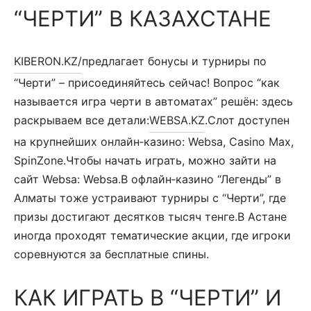
“ЧЕРТИ” В КАЗАХСТАНЕ
KIBERON.KZ/
предлагает бонусы и турниры по
“Черти” – присоединяйтесь сейчас! Вопрос “как
называется игра черти в автоматах” решён: здесь
раскрываем все детали:
WEBSA.KZ
.Слот доступен
на крупнейших онлайн‑казино: Websa, Casino Max,
SpinZone.Чтобы начать играть, можно зайти на
сайт Websa: Websa.В офлайн‑казино “Легенды” в
Алматы тоже устраивают турниры с “Черти”, где
призы достигают десятков тысяч тенге.В Астане
иногда проходят тематические акции, где игроки
соревнуются за бесплатные спины.
КАК ИГРАТЬ В “ЧЕРТИ” И