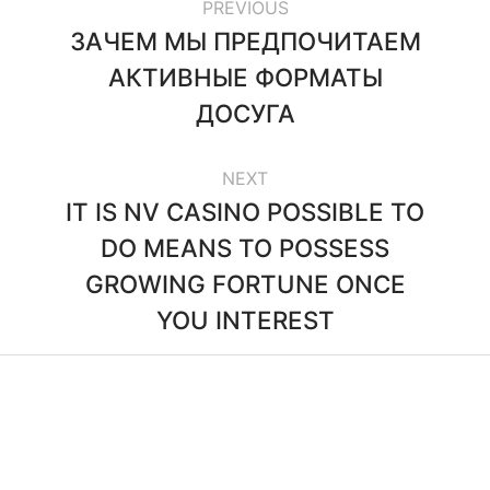
PREVIOUS
ЗАЧЕМ МЫ ПРЕДПОЧИТАЕМ
АКТИВНЫЕ ФОРМАТЫ
ДОСУГА
NEXT
IT IS NV CASINO POSSIBLE TO
DO MEANS TO POSSESS
GROWING FORTUNE ONCE
YOU INTEREST