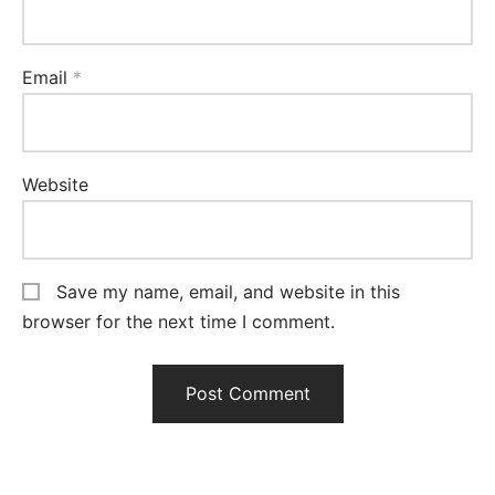
Email
*
Website
Save my name, email, and website in this
browser for the next time I comment.