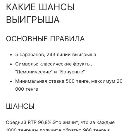
КАКИЕ ШАНСЫ
ВЫИГРЫША
ОСНОВНЫЕ ПРАВИЛА
5 барабанов, 243 линии выигрыша
Символы: классические фрукты,
“Демонические” и “Бонусные”
Минимальная ставка 500 тенге, максимум 20
000 тенге
ШАНСЫ
Средний RTP 96,8%.Это значит, что за каждые
1000 тенге вы получите обратно 968 тенге в