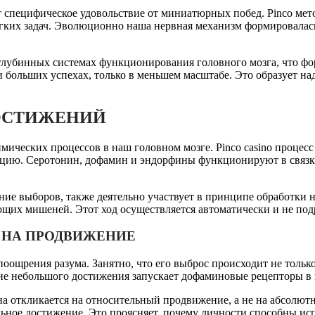
т специфическое удовольствие от миниатюрных побед. Pinco ме
гких задач. Эволюционно наша нервная механизм формировалась
а глубинных системах функционирования головного мозга, что ф
 больших успехах, только в меньшем масштабе. Это образует н
ОСТИЖЕНИЙ
ических процессов в наш головном мозге. Pinco casino процесс
ляцию. Серотонин, дофамин и эндорфины функционируют в связке
ние выборов, также деятельно участвует в принципе обработки н
щих мишеней. Этот ход осуществляется автоматически и не под
 НА ПРОДВИЖЕНИЕ
оощрения разума. Занятно, что его выброс происходит не только
ие небольшого достижения запускает дофаминовые рецепторы в
на откликается на относительный продвижение, а не на абсолю
льное достижение. Это проясняет, почему личности способны и