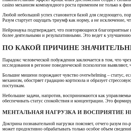
casino механизм компаундного роста применим не только к ф
Любой небольшой успех становится базой для следующего, пор
Разум стартует ощущать триумф как норму, а не исключение, ч
Нейронаука подтверждает, что повторяющиеся благоприятные в
более деятельными и результативными. Это ведет к улучшени
ПО КАКОЙ ПРИЧИНЕ ЗНАЧИТЕЛЬН
Парадокс человеческой побуждения заключается в том, что чр
исследования в регионе поведенческой психологии выявляют, 
Большие мишени порождают чувство overwhelming – статус, е
механизм, обостряет градацию кортизола и образует стрессову
поступкам.
Небольшие задачи, напротив, воспринимаются как управляемы
обеспечивать статус спокойствия и концентрации. Это формир
МЕНТАЛЬНАЯ НАГРУЗКА И ВОСПРИЯТИЕ 
Доктрина познавательной нагрузки поясняет, отчего разум по-
может продуктивно обрабатывать только особое объем сведени