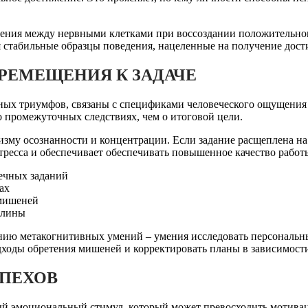
нения между нервными клетками при воссоздании положительног
 стабильные образцы поведения, нацеленные на получение дост
РЕМЕЩЕНИЯ К ЗАДАЧЕ
ых триумфов, связаны с спецификами человеческого ощущения п
о промежуточных следствиях, чем о итоговой цели.
зму осознанности и концентрации. Если задание расщеплена на
тресса и обеспечивает обеспечивать повышенное качество работы
ечных заданий
ах
 мишеней
плины
нию метакогнитивных умений – умения исследовать персональн
дходы обретения мишеней и корректировать планы в зависимости
ПЕХОВ
й эмоциональный стимул, который может превосходить мотивац