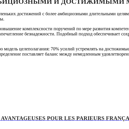
МБИЦИОЗНЫМИ И ДОСТИЖИМЫМИ
аленьких достижений с более амбициозными длительными целя
ты.
овышение комплексности поручений по мере развития компетент
ь впечатление безнадежности. Подобный подход обеспечивает со
ю модель целеполагания: 70% усилий устремлять на достижимые
спределение поставляет баланс между немедленным удовлетворе
 AVANTAGEUSES POUR LES PARIEURS FRANÇA