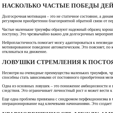
НАСКОЛЬКО ЧАСТЫЕ ПОБЕДЫ Д
Долгосрочная мотивация – это не статичное состояние, а дина
регулярном приобретении благоприятной обратной связи от пе
Частые маленькие триумфы образуют надежный образец хороших
поступку. Это чрезвычайно важно для долгосрочных мероприят
Нейропластичность помогает мозгу адаптироваться к неизвед
мотивированное поведение автоматическим. Это поясняет, по 
откликаться на движение.
ЛОВУШКИ СТРЕМЛЕНИЯ К ПОСТ
Несмотря на очевидные преимущества маленьких триумфов, чр
способны стать зависимыми от постоянного приобретения мелки
Одна из основных ловушек – это понижение амбициозности и г
следствия. Это ограничивает личностный рост и может вести к
Еще одна проблема привязана с синдромом перфекционизма в 
операционирование над ключевыми начинаниями. Это создает 