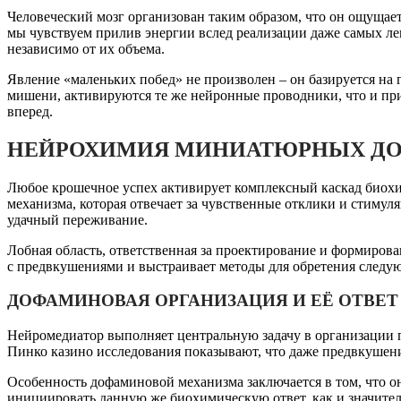
Человеческий мозг организован таким образом, что он ощущае
мы чувствуем прилив энергии вслед реализации даже самых ле
независимо от их объема.
Явление «маленьких побед» не произволен – он базируется н
мишени, активируются те же нейронные проводники, что и при
вперед.
НЕЙРОХИМИЯ МИНИАТЮРНЫХ Д
Любое крошечное успех активирует комплексный каскад биохим
механизма, которая отвечает за чувственные отклики и стиму
удачный переживание.
Лобная область, ответственная за проектирование и формирова
с предвкушениями и выстраивает методы для обретения следую
ДОФАМИНОВАЯ ОРГАНИЗАЦИЯ И ЕЁ ОТВЕТ
Нейромедиатор выполняет центральную задачу в организации п
Пинко казино исследования показывают, что даже предвкушен
Особенность дофаминовой механизма заключается в том, что о
инициировать данную же биохимическую ответ, как и значите