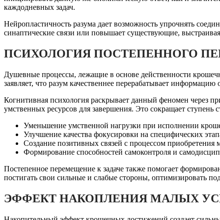
каждодневных задач.
Нейропластичность разума дает возможность упрочнять соеди
синаптические связи или повышает существующие, выстраивая
ПСИХОЛОГИЯ ПОСТЕПЕННОГО ПЕ
Душевные процессы, лежащие в основе действенности крошечн
заявляет, что разум качественнее перерабатывает информацию 
Когнитивная психология раскрывает данный феномен через при
умственных ресурсов для завершения. Это сокращает ступень с
Уменьшение умственной нагрузки при исполнении крош
Улучшение качества фокусировки на специфических этап
Создание позитивных связей с процессом приобретения
Формирование способностей самоконтроля и самодисци
Постепенное перемещение к задаче также помогает формирова
постигать свои сильные и слабые стороны, оптимизировать по
ЭФФЕКТ НАКОПЛЕНИЯ МАЛЫХ УС
Накопительный эффект крошечных достижений создает сильны