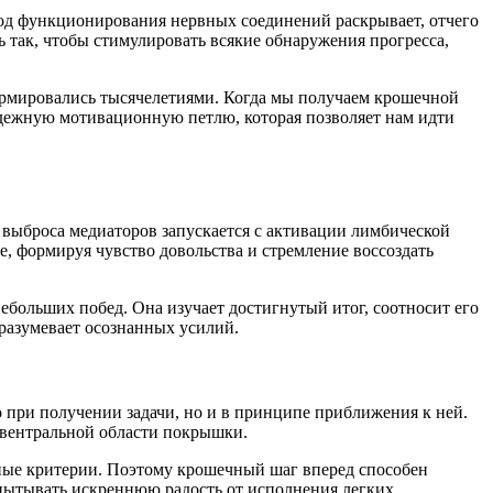
тод функционирования нервных соединений раскрывает, отчего
 так, чтобы стимулировать всякие обнаружения прогресса,
ормировались тысячелетиями. Когда мы получаем крошечной
адежную мотивационную петлю, которая позволяет нам идти
 выброса медиаторов запускается с активации лимбической
, формируя чувство довольства и стремление воссоздать
ебольших побед. Она изучает достигнутый итог, соотносит его
разумевает осознанных усилий.
 при получении задачи, но и в принципе приближения к ней.
 вентральной области покрышки.
тные критерии. Поэтому крошечный шаг вперед способен
спытывать искреннюю радость от исполнения легких