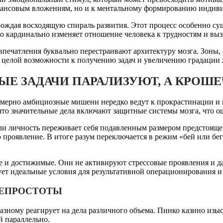
инансовым вложениям, но и к ментальному формированию индиви
ождая восходящую спираль развития. Этот процесс особенно су
то кардинально изменяет отношение человека к трудностям и выз
печатления буквально перестраивают архитектуру мозга. Зоны, 
ю целой возможности к получению задач и увеличению градации 
ЫЕ ЗАДАЧИ ПАРАЛИЗУЮТ, А КРО
езмерно амбициозные мишени нередко ведут к прокрастинации и
что значительные дела включают защитные системы мозга, что о
сли личность переживает себя подавленным размером предстоя
ю проявление. В итоге разум переключается в режим «бей или б
е и достижимые. Они не активируют стрессовые проявления и д
ует идеальные условия для результативной операционирования 
НЕПРОСТОТЫ
разному реагирует на дела различного объема. Пинко казино изы
й параллельно.