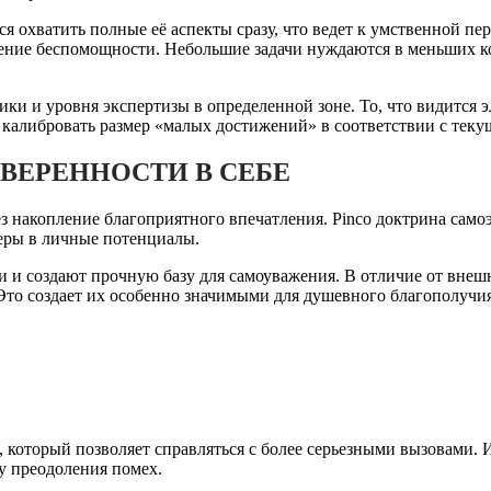
я охватить полные её аспекты сразу, что ведет к умственной пе
ение беспомощности. Небольшие задачи нуждаются в меньших к
и и уровня экспертизы в определенной зоне. То, что видится э
 калибровать размер «малых достижений» в соответствии с тек
ВЕРЕННОСТИ В СЕБЕ
з накопление благоприятного впечатления. Pinco доктрина сам
еры в личные потенциалы.
и создают прочную базу для самоуважения. В отличие от внешн
то создает их особенно значимыми для душевного благополучия
который позволяет справляться с более серьезными вызовами. 
у преодоления помех.