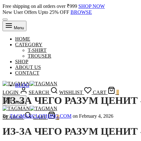
Free shipping on all orders over ₹999
SHOP NOW
New User Offers Upto 25% OFF
BROWSE
Menu
HOME
CATEGORY
T-SHIRT
TROUSER
SHOP
ABOUT US
CONTACT
BLOG
LOGIN
SEARCH
WISHLIST
CART
0
ИЗ-ЗА ЧЕГО РАЗУМ ЦЕНИ
Menu
By
TAGMANCLOTHING.COM
on
February 4, 2026
SEARCH
CART
0
ИЗ-ЗА ЧЕГО РАЗУМ ЦЕНИ