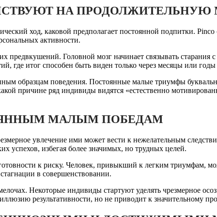
ЕЙСТВУЮТ НА ПРОДОЛЖИТЕЛЬНУЮ
мический ход, каковой предполагает постоянной подпитки. Pinco
рсональных активности.
 предвкушений. Головной мозг начинает связывать старания с 
ий, где итог способен быть виден только через месяцы или год
анным образцам поведения. Постоянные малые триумфы буквальн
какой причине ряд индивиды видятся «естественно мотивирован
ОЯННЫМ МАЛЫМ ПОБЕДАМ
езмерное увлечение ими может вести к нежелательным следстви
х успехов, избегая более значимых, но трудных целей.
отовности к риску. Человек, привыкший к легким триумфам, мож
 стагнации в совершенствовании.
мелочах. Некоторые индивиды стартуют уделять чрезмерное осо
иллюзию результативности, но не приводит к значительному п