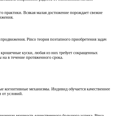
о практики. Всякая малая достижение порождает свежие
ижения.
родвижения. Pinco теория поэтапного приобретения задач
 крошечные куски, любая из них требует сокращенных
 на в течение протяженного срока.
ые когнитивные механизмы. Индивид обучается качественнее
 от условий.
ионную мощность единственного большого успеха. Pinco